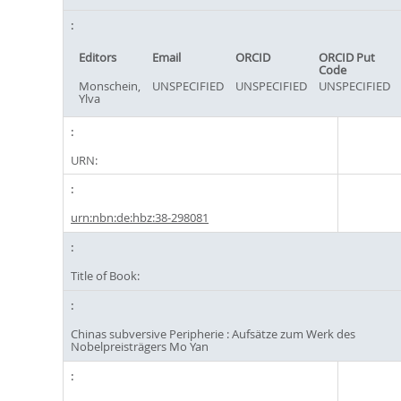
Editors
Email
ORCID
ORCID Put
Code
Monschein,
UNSPECIFIED
UNSPECIFIED
UNSPECIFIED
Ylva
URN:
urn:nbn:de:hbz:38-298081
Title of Book:
Chinas subversive Peripherie : Aufsätze zum Werk des
Nobelpreisträgers Mo Yan