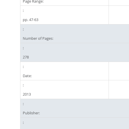
Page Range:
pp. 47-63
Number of Pages:
278
Date:
2013
Publisher: