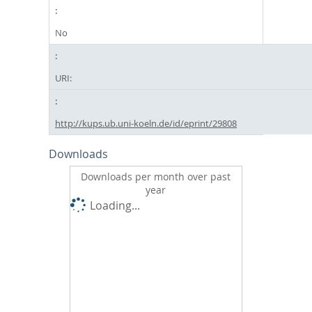
No
URI:
http://kups.ub.uni-koeln.de/id/eprint/29808
Downloads
Downloads per month over past
year
Loading...