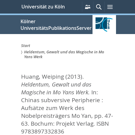
zum
Persönliche
Suche
Menü
Universität zu Köln
Services
Inhalt
springen
Kölner
UniversitätsPublikationsServer
Start
Heldentum, Gewalt und das Magische in Mo
Sie
Yans Werk
sind
Huang, Weiping
(2013).
hier:
Heldentum, Gewalt und das
Magische in Mo Yans Werk.
In:
Chinas subversive Peripherie :
Aufsätze zum Werk des
Nobelpreisträgers Mo Yan,
pp. 47-
63. Bochum: Projekt Verlag. ISBN
9783897332836