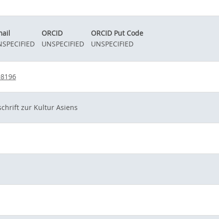
ail
ORCID
ORCID Put Code
SPECIFIED
UNSPECIFIED
UNSPECIFIED
98196
schrift zur Kultur Asiens