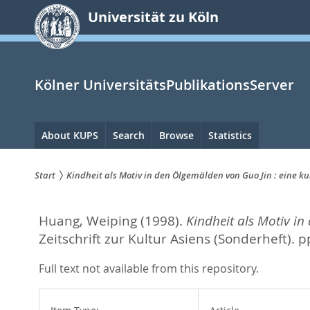
zum
Universität zu Köln
Inhalt
springen
Kölner UniversitätsPublikationsServer
Hauptnavigation
About KUPS
Search
Browse
Statistics
Start
Kindheit als Motiv in den Ölgemälden von Guo Jin : eine kul
Sie
Huang, Weiping
(1998).
Kindheit als Motiv in
sind
Zeitschrift zur Kultur Asiens (Sonderheft). 
hier:
Full text not available from this repository.