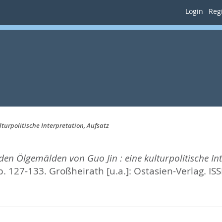
Login
Regi
turpolitische Interpretation, Aufsatz
 den Ölgemälden von Guo Jin : eine kulturpolitische Int
pp. 127-133.
Großheirath [u.a.]: Ostasien-Verlag. I