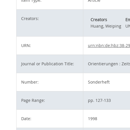
Item Type:
Article
Creators:
Creators
Em
Huang, Weiping
UN
URN:
urn:nbn:de:hbz:38-2
Journal or Publication Title:
Orientierungen : Zeit
Number:
Sonderheft
Page Range:
pp. 127-133
Date:
1998