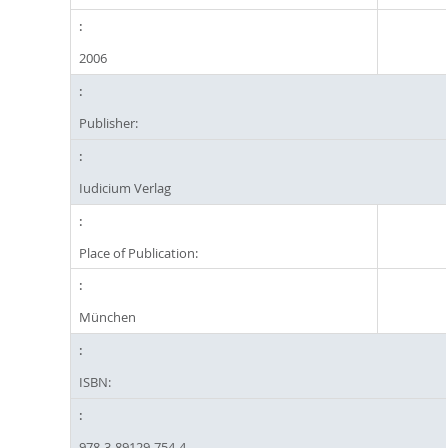
2006
Publisher:
Iudicium Verlag
Place of Publication:
München
ISBN:
978-3-89129-754-4