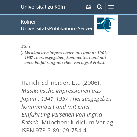
zum
Persönliche
Suche
Menü
Universität zu Köln
Services
Inhalt
springen
Kölner
UniversitätsPublikationsServer
Start
Musikalische Impressionen aus Japan : 1941–
Sie
1957 : herausgegeben, kommentiert und mit
einer Einführung versehen von Ingrid Fritsch
sind
hier:
Harich-Schneider, Eta
(2006).
Musikalische Impressionen aus
Japan : 1941–1957 : herausgegeben,
kommentiert und mit einer
Einführung versehen von Ingrid
Fritsch.
München: Iudicium Verlag.
ISBN 978-3-89129-754-4