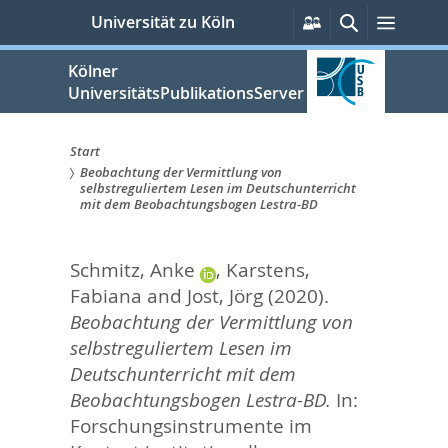
zum
Persönliche
Suche
Menü
Universität zu Köln
Services
Inhalt
springen
Kölner
UniversitätsPublikationsServer
Start
Beobachtung der Vermittlung von
Sie
selbstreguliertem Lesen im Deutschunterricht
mit dem Beobachtungsbogen Lestra-BD
sind
hier:
Schmitz, Anke
,
Karstens,
Fabiana
and
Jost, Jörg
(2020).
Beobachtung der Vermittlung von
selbstreguliertem Lesen im
Deutschunterricht mit dem
Beobachtungsbogen Lestra-BD.
In:
Forschungsinstrumente im