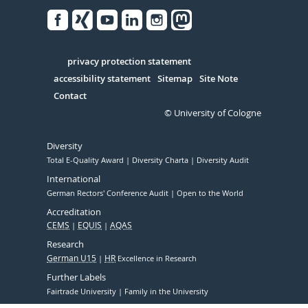
Facebook
Xing
Youtube
Linked
Instagram
in
Serivce
privacy protection statement
accessibility statement
Sitemap
Site Note
Contact
© University of Cologne
Diversity
Total E-Quality Award
Diversity Charta
Diversity Audit
International
German Rectors' Conference Audit
Open to the World
Accreditation
CEMS
EQUIS
AQAS
Research
German U15
HR
Excellence in Research
Further Labels
Fairtrade University
Family in the University