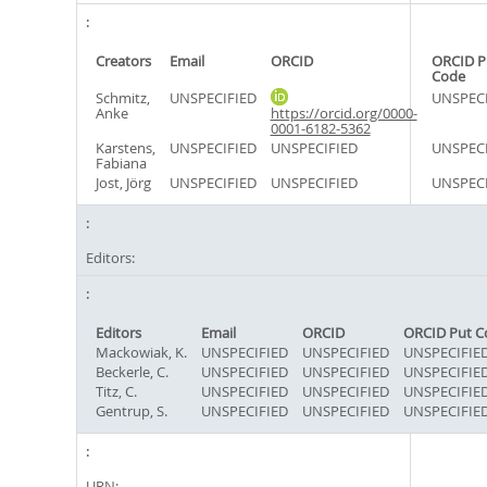
Creators
Email
ORCID
ORCID P
Code
Schmitz,
UNSPECIFIED
UNSPECI
Anke
https://orcid.org/0000-
0001-6182-5362
Karstens,
UNSPECIFIED
UNSPECIFIED
UNSPECI
Fabiana
Jost, Jörg
UNSPECIFIED
UNSPECIFIED
UNSPECI
Editors:
Editors
Email
ORCID
ORCID Put C
Mackowiak, K.
UNSPECIFIED
UNSPECIFIED
UNSPECIFIE
Beckerle, C.
UNSPECIFIED
UNSPECIFIED
UNSPECIFIE
Titz, C.
UNSPECIFIED
UNSPECIFIED
UNSPECIFIE
Gentrup, S.
UNSPECIFIED
UNSPECIFIED
UNSPECIFIE
URN: