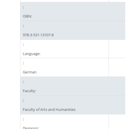
ISBN:
978-3-531-13107-8
Language:
German
Faculty:
Faculty of Arts and Humanities
Divisions: