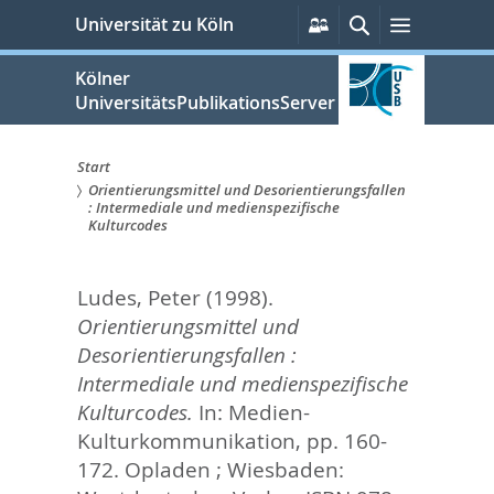
zum
Persönliche
Suche
Menü
Universität zu Köln
Services
Inhalt
springen
Kölner
UniversitätsPublikationsServer
Start
Orientierungsmittel und Desorientierungsfallen
Sie
: Intermediale und medienspezifische
Kulturcodes
sind
hier:
Ludes, Peter
(1998).
Orientierungsmittel und
Desorientierungsfallen :
Intermediale und medienspezifische
Kulturcodes.
In:
Medien-
Kulturkommunikation,
pp. 160-
172. Opladen ; Wiesbaden: