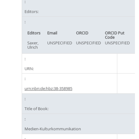
Editors:
Editors
Email
ORCID
ORCID Put
Code
Saxer,
UNSPECIFIED
UNSPECIFIED
UNSPECIFIED
Ulrich
URN:
urn:nbn:de:hbz:38-358985
Title of Book:
Medien-Kulturkommunikation