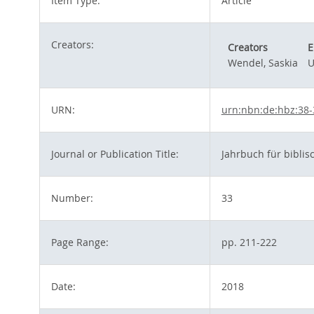
Item Type:
Article
Creators:
Creators
E
Wendel, Saskia
U
URN:
urn:nbn:de:hbz:38
Journal or Publication Title:
Jahrbuch für biblis
Number:
33
Page Range:
pp. 211-222
Date:
2018