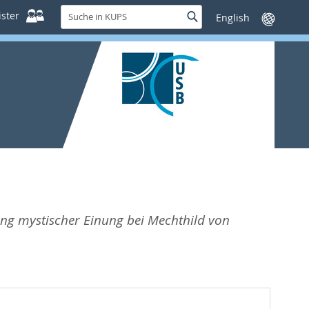
Suche
ster
Suche
Sprache
in
wechseln
KUPS
ng mystischer Einung bei Mechthild von