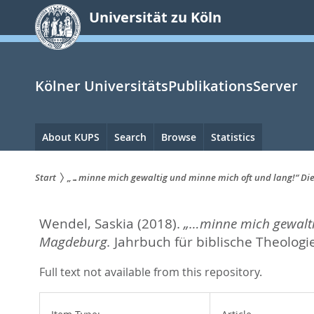
zum
Universität zu Köln
Inhalt
springen
Kölner UniversitätsPublikationsServer
Hauptnavigation
About KUPS
Search
Browse
Statistics
Start
„…minne mich gewaltig und minne mich oft und lang!“ Die
Sie
Wendel, Saskia
(2018).
„…minne mich gewaltig
sind
Magdeburg.
Jahrbuch für biblische Theologie
hier:
Full text not available from this repository.