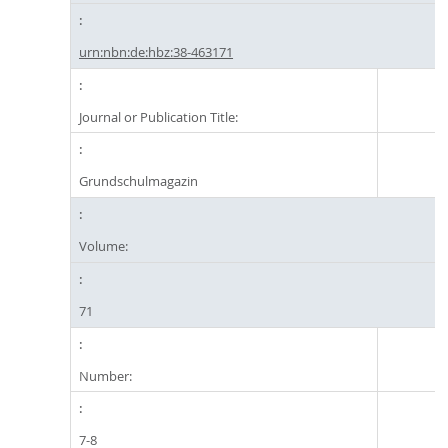
urn:nbn:de:hbz:38-463171
Journal or Publication Title:
Grundschulmagazin
Volume:
71
Number:
7-8