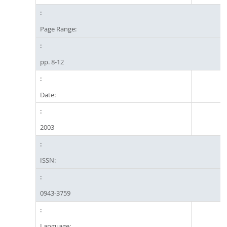
Page Range:
pp. 8-12
Date:
2003
ISSN:
0943-3759
Language: