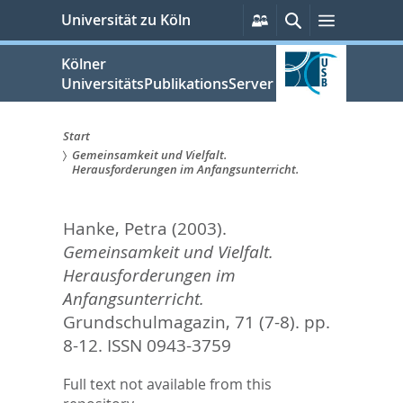
zum
Persönliche
Suche
Menü
Universität zu Köln
Services
Inhalt
springen
Kölner
UniversitätsPublikationsServer
Start
Gemeinsamkeit und Vielfalt.
Sie
Herausforderungen im Anfangsunterricht.
sind
Hanke, Petra
(2003).
hier:
Gemeinsamkeit und Vielfalt.
Herausforderungen im
Anfangsunterricht.
Grundschulmagazin, 71 (7-8). pp.
8-12.
ISSN 0943-3759
Full text not available from this