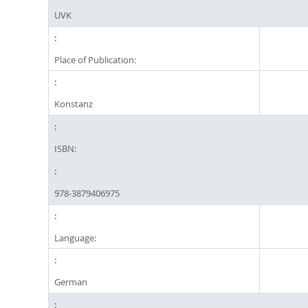
UVK
Place of Publication:
Konstanz
ISBN:
978-3879406975
Language:
German