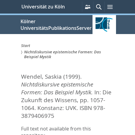
zum
Persönliche
Suche
Menü
Universität zu Köln
Services
Inhalt
springen
Kölner
UniversitätsPublikationsServer
Start
Nichtdiskursive epistemische Formen: Das
Sie
Beispiel Mystik
sind
Wendel, Saskia
(1999).
hier:
Nichtdiskursive epistemische
Formen: Das Beispiel Mystik.
In:
Die
Zukunft des Wissens,
pp. 1057-
1064. Konstanz: UVK. ISBN 978-
3879406975
Full text not available from this