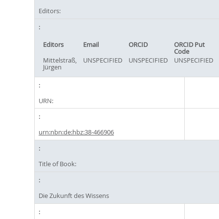
Editors:
Editors
Email
ORCID
ORCID Put
Code
Mittelstraß,
UNSPECIFIED
UNSPECIFIED
UNSPECIFIED
Jürgen
URN:
urn:nbn:de:hbz:38-466906
Title of Book:
Die Zukunft des Wissens