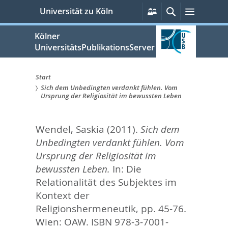
zum
Persönliche
Suche
Menü
Universität zu Köln
Services
Inhalt
springen
Kölner
UniversitätsPublikationsServer
Start
Sich dem Unbedingten verdankt fühlen. Vom
Sie
Ursprung der Religiosität im bewussten Leben
sind
Wendel, Saskia
(2011).
Sich dem
hier:
Unbedingten verdankt fühlen. Vom
Ursprung der Religiosität im
bewussten Leben.
In:
Die
Relationalität des Subjektes im
Kontext der
Religionshermeneutik,
pp. 45-76.
Wien: OAW. ISBN 978-3-7001-