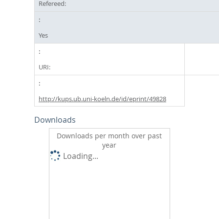
Refereed:
Yes
URI:
http://kups.ub.uni-koeln.de/id/eprint/49828
Downloads
Downloads per month over past
year
Loading...