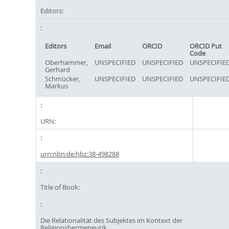
Editors:
Editors
Email
ORCID
ORCID Put
Code
Oberhammer,
UNSPECIFIED
UNSPECIFIED
UNSPECIFIE
Gerhard
Schmücker,
UNSPECIFIED
UNSPECIFIED
UNSPECIFIE
Markus
URN:
urn:nbn:de:hbz:38-498288
Title of Book:
Die Relationalität des Subjektes im Kontext der
Religionshermeneutik