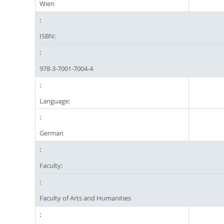
Wien
ISBN:
978-3-7001-7004-4
Language:
German
Faculty:
Faculty of Arts and Humanities