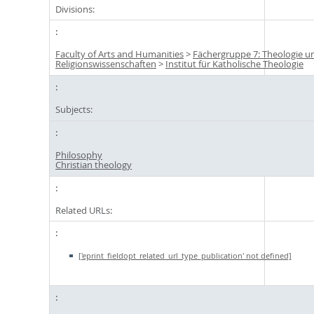
Divisions:
Faculty of Arts and Humanities
>
Fächergruppe 7: Theologie u
Religionswissenschaften
>
Institut für Katholische Theologie
Subjects:
Philosophy
Christian theology
Related URLs:
['eprint_fieldopt_related_url_type_publication' not defined]