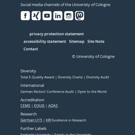
Social media channels of the University of Cologne
Facebook
Xing
Youtube
Linked
Instagram
in
Serivce
privacy protection statement
accessibility statement
Sitemap
Site Note
Contact
© University of Cologne
Diversity
Total E-Quality Award
Diversity Charta
Diversity Audit
International
German Rectors' Conference Audit
Open to the World
Accreditation
CEMS
EQUIS
AQAS
Research
German U15
HR
Excellence in Research
Further Labels
Fairtrade University
Family in the University