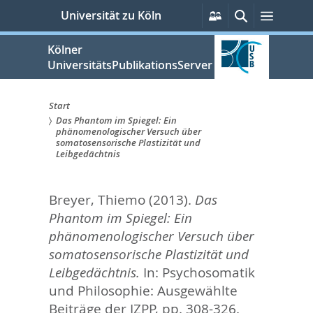
zum
Persönliche
Suche
Menü
Universität zu Köln
Services
Inhalt
springen
Kölner
UniversitätsPublikationsServer
Start
Das Phantom im Spiegel: Ein
Sie
phänomenologischer Versuch über
somatosensorische Plastizität und
sind
Leibgedächtnis
hier:
Breyer, Thiemo
(2013).
Das
Phantom im Spiegel: Ein
phänomenologischer Versuch über
somatosensorische Plastizität und
Leibgedächtnis.
In:
Psychosomatik
und Philosophie: Ausgewählte
Beiträge der IZPP,
pp. 308-326.