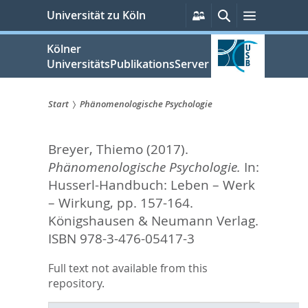
zum
Persönliche
Suche
Menü
Universität zu Köln
Services
Inhalt
springen
Kölner
UniversitätsPublikationsServer
Start
Phänomenologische Psychologie
Sie
Breyer, Thiemo
(2017).
sind
Phänomenologische Psychologie.
In:
hier:
Husserl-Handbuch: Leben – Werk
– Wirkung,
pp. 157-164.
Königshausen & Neumann Verlag.
ISBN 978-3-476-05417-3
Full text not available from this
repository.