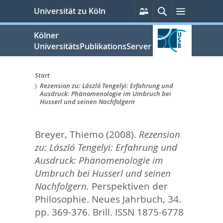
zum
Persönliche
Suche
Menü
Universität zu Köln
Services
Inhalt
springen
Kölner
UniversitätsPublikationsServer
Start
Rezension zu: László Tengelyi: Erfahrung und
Sie
Ausdruck: Phänomenologie im Umbruch bei
Husserl und seinen Nachfolgern
sind
hier:
Breyer, Thiemo
(2008).
Rezension
zu: László Tengelyi: Erfahrung und
Ausdruck: Phänomenologie im
Umbruch bei Husserl und seinen
Nachfolgern.
Perspektiven der
Philosophie. Neues Jahrbuch, 34.
pp. 369-376.
Brill. ISSN 1875-6778