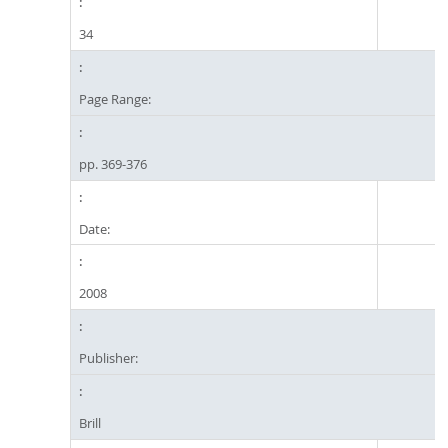
34
Page Range:
pp. 369-376
Date:
2008
Publisher:
Brill