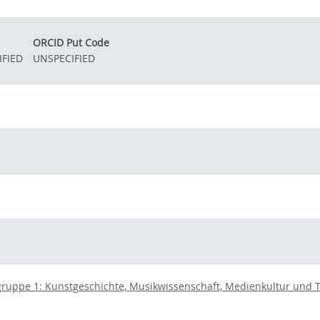
ORCID Put Code
IFIED
UNSPECIFIED
ruppe 1: Kunstgeschichte, Musikwissenschaft, Medienkultur und The