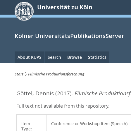
zum
Universität zu Köln
Inhalt
springen
Kölner UniversitätsPublikationsServer
Hauptnavigation
About KUPS
Search
Browse
Statistics
Start
Filmische Produktionsforschung
Sie
Göttel, Dennis
(2017).
Filmische Produktions
sind
hier:
Full text not available from this repository.
Item
Conference or Workshop Item (Speech)
Type: