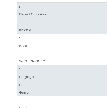
Place of Publication:
Bielefeld
ISBN:
978-3-8394-0832-2
Language:
German
Faculty: