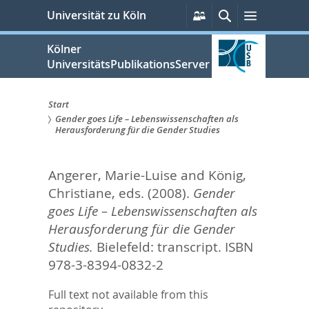
zum
Persönliche
Suche
Menü
Universität zu Köln
Services
Inhalt
springen
Kölner
UniversitätsPublikationsServer
Start
Gender goes Life – Lebenswissenschaften als
Sie
Herausforderung für die Gender Studies
sind
Angerer, Marie-Luise
and
König,
hier:
Christiane
, eds.
(2008).
Gender
goes Life – Lebenswissenschaften als
Herausforderung für die Gender
Studies.
Bielefeld: transcript. ISBN
978-3-8394-0832-2
Full text not available from this