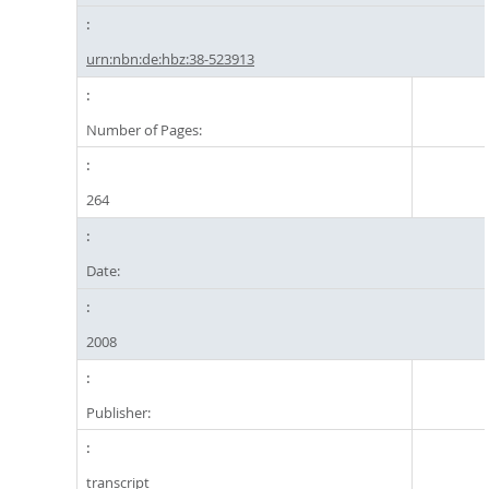
urn:nbn:de:hbz:38-523913
Number of Pages:
264
Date:
2008
Publisher:
transcript