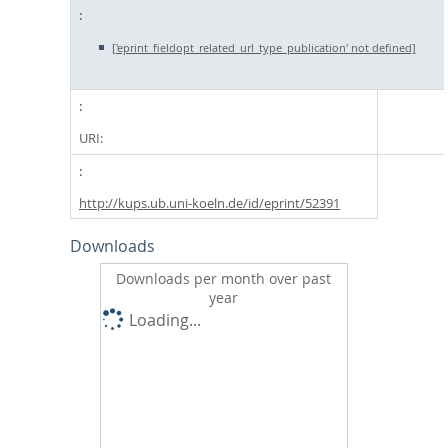
['eprint_fieldopt_related_url_type_publication' not defined]
URI:
http://kups.ub.uni-koeln.de/id/eprint/52391
Downloads
Downloads per month over past
year
Loading...