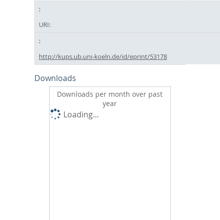
URI:
http://kups.ub.uni-koeln.de/id/eprint/53178
Downloads
Downloads per month over past
year
Loading...