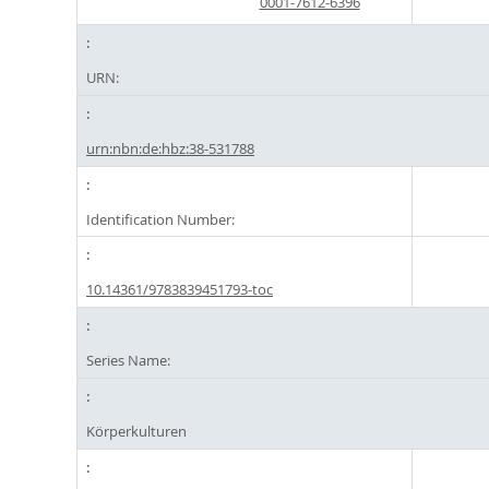
0001-7612-6396
URN:
urn:nbn:de:hbz:38-531788
Identification Number:
10.14361/9783839451793-toc
Series Name:
Körperkulturen