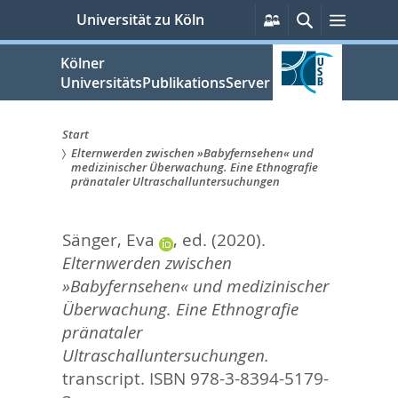
zum
Persönliche
Suche
Menü
Universität zu Köln
Services
Inhalt
springen
Kölner
UniversitätsPublikationsServer
Start
Elternwerden zwischen »Babyfernsehen« und
Sie
medizinischer Überwachung. Eine Ethnografie
pränataler Ultraschalluntersuchungen
sind
hier:
Sänger, Eva
, ed.
(2020).
Elternwerden zwischen
»Babyfernsehen« und medizinischer
Überwachung. Eine Ethnografie
pränataler
Ultraschalluntersuchungen.
transcript. ISBN 978-3-8394-5179-