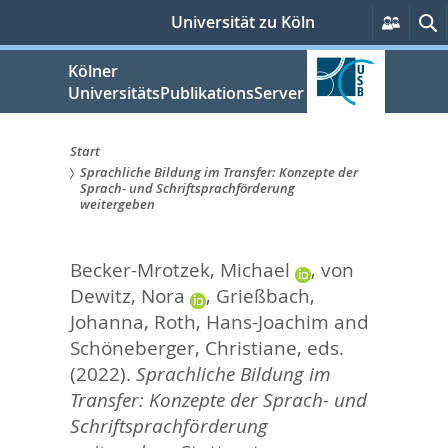
zum
Persö
S
Universität zu Köln
Servic
Inhalt
springen
Kölner
UniversitätsPublikationsServer
Start
Sprachliche Bildung im Transfer: Konzepte der
Sie
Sprach- und Schriftsprachförderung
weitergeben
sind
hier:
Becker-Mrotzek, Michael
,
von
Dewitz, Nora
,
Grießbach,
Johanna
,
Roth, Hans-Joachim
and
Schöneberger, Christiane
, eds.
(2022).
Sprachliche Bildung im
Transfer: Konzepte der Sprach- und
Schriftsprachförderung