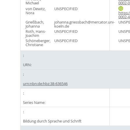
Michael
0002-0
von Dewitz,
UNSPECIFIED
Nora
https:
0002-4
Grießbach,
johanna.griessbach@mercator.uni-
UNSPE
Johanna
koeln.de
Roth, Hans-
UNSPECIFIED
UNSPE
Joachim
Schöneberger,
UNSPECIFIED
UNSPE
Christiane
URN:
urn:nbn:de:hbz:38-636546
Series Name:
Bildung durch Sprache und Schrift