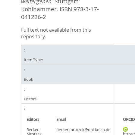
weitergeben.
Stuttgart:
Kohlhammer. ISBN 978-3-17-
041226-2
Full text not available from this
repository.
Item Type:
Book
Editors:
Editors
Email
ORCID
Becker-
becker.mrotzek@uni-koeln.de
Mrotzek,
https: