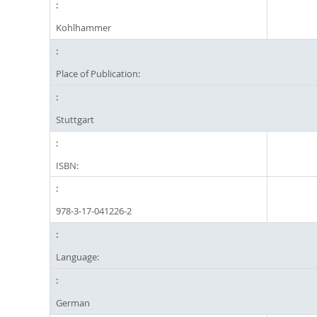
Kohlhammer
Place of Publication:
Stuttgart
ISBN:
978-3-17-041226-2
Language:
German