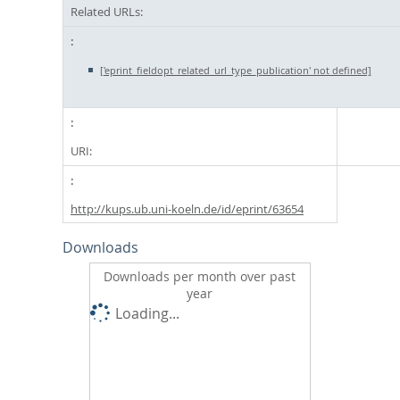
Related URLs:
['eprint_fieldopt_related_url_type_publication' not defined]
URI:
http://kups.ub.uni-koeln.de/id/eprint/63654
Downloads
Downloads per month over past
year
Loading...