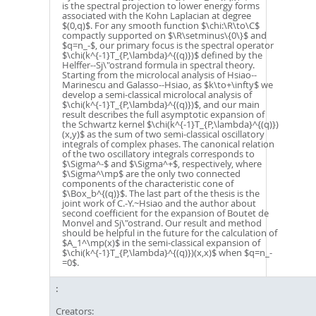
is the spectral projection to lower energy forms
associated with the Kohn Laplacian at degree
$(0,q)$. For any smooth function $\chi:\R\to\C$
compactly supported on $\R\setminus\{0\}$ and
$q=n_-$, our primary focus is the spectral operator
$\chi(k^{-1}T_{P,\lambda}^{(q)})$ defined by the
Helffer--Sj\"ostrand formula in spectral theory.
Starting from the microlocal analysis of Hsiao--
Marinescu and Galasso--Hsiao, as $k\to+\infty$ we
develop a semi-classical microlocal analysis of
$\chi(k^{-1}T_{P,\lambda}^{(q)})$, and our main
result describes the full asymptotic expansion of
the Schwartz kernel $\chi(k^{-1}T_{P,\lambda}^{(q)})
(x,y)$ as the sum of two semi-classical oscillatory
integrals of complex phases. The canonical relation
of the two oscillatory integrals corresponds to
$\Sigma^-$ and $\Sigma^+$, respectively, where
$\Sigma^\mp$ are the only two connected
components of the characteristic cone of
$\Box_b^{(q)}$. The last part of the thesis is the
joint work of C.-Y.~Hsiao and the author about
second coefficient for the expansion of Boutet de
Monvel and Sj\"ostrand. Our result and method
should be helpful in the future for the calculation of
$A_1^\mp(x)$ in the semi-classical expansion of
$\chi(k^{-1}T_{P,\lambda}^{(q)})(x,x)$ when $q=n_-
=0$.
Creators: