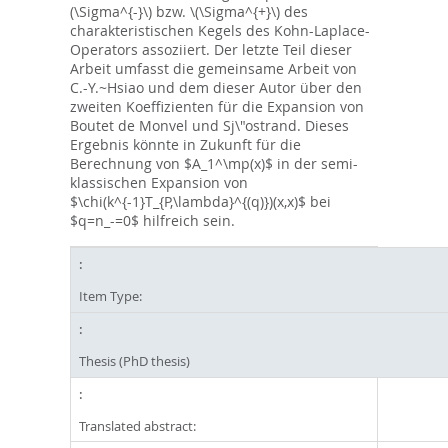
(\Sigma^{-}\) bzw. \(\Sigma^{+}\) des
charakteristischen Kegels des Kohn-Laplace-
Operators assoziiert. Der letzte Teil dieser
Arbeit umfasst die gemeinsame Arbeit von
C.-Y.~Hsiao und dem dieser Autor über den
zweiten Koeffizienten für die Expansion von
Boutet de Monvel und Sj\"ostrand. Dieses
Ergebnis könnte in Zukunft für die
Berechnung von $A_1^\mp(x)$ in der semi-
klassischen Expansion von
$\chi(k^{-1}T_{P,\lambda}^{(q)})(x,x)$ bei
$q=n_-=0$ hilfreich sein.
Item Type:
Thesis (PhD thesis)
Translated abstract: