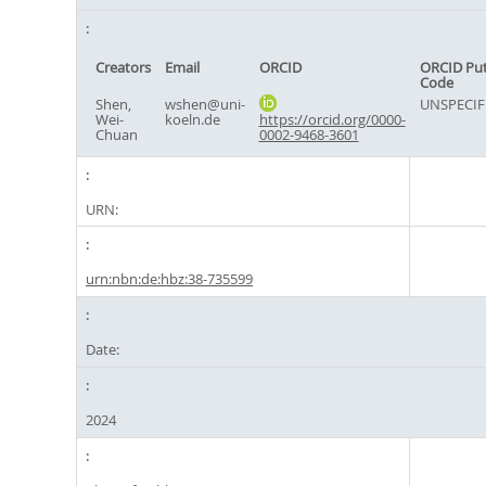
Creators
Email
ORCID
ORCID Pu
Code
Shen,
wshen@uni-
UNSPECIF
Wei-
koeln.de
https://orcid.org/0000-
Chuan
0002-9468-3601
URN:
urn:nbn:de:hbz:38-735599
Date:
2024