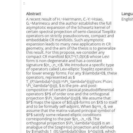
Abstract
Langu
A recent result of H.~Herrmann, C.-Y.~Hsiao,
Englis
G.~Marinescu and the author establishes the full
asymptotic expansion of the Schwartz kernel of
certain spectral projection of semi-classical Toeplitz
operators on strictly pseudoconvex, compact and
embeddable CR manifolds. Such asymptotic
expansion leads to many new applications in CR
geometry, and the aim of the thesis is to generalize
this result. For this propose, we consider any
compact CR manifold $(X,T^{1,0}X)$ whose Levi
form is non-degenerate and has a constant
signature $(n_-,n_+)$. We introduce a specific type
of operators called Levi-elliptic Toeplitz operators
for lower energy forms. For any $\lambda>0$, these
operators, represented as $
T_{P,\lambda}^{(q)}:=\Pi_\lambda^{(q)}\circ P\circ
\Pi_\lambda^{(q)}, $ is the pre- and post-
composition of certain classical pseudodifferential
operators $P$ of order one and the orthogonal
projection $\Pi_\lambda^{(q)}$. We assume that
$P$ maps the space of $(0,q)$-forms on $X$ to itself
and to be formally self-adjoint. When $q=n_-$, we
assume that the matrix-valued principal symbol of
$P$ satisfy some relaxed elliptic conditions
corresponding to the pair $(n_-,n_+)$. The
orthogonal projection $\Pi_\lambda^{(q)}$ is an
analogue of the Szeg\H{o} projection and defined
by $\mathds 1_{[0,\lambda]}(\Box_b^{(q)})$, which