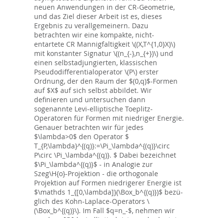
neuen Anwendungen in der CR-Geometrie,
und das Ziel dieser Arbeit ist es, dieses
Ergebnis zu verallgemeinern. Dazu
betrachten wir eine kompakte, nicht-
entartete CR Mannigfaltigkeit \((X,T^{1,0}X)\)
mit konstanter Signatur \((n_{-},n_{+})\) und
einen selbstadjungierten, klassischen
Pseudodifferentialoperator \(P\) erster
Ordnung, der den Raum der $(0,q)$-Formen
auf $X$ auf sich selbst abbildet. Wir
definieren und untersuchen dann
sogenannte Levi-elliptische Toeplitz-
Operatoren für Formen mit niedriger Energie.
Genauer betrachten wir für jedes
$\lambda>0$ den Operator $
T_{P,\lambda}^{(q)}:=\Pi_\lambda^{(q)}\circ
P\circ \Pi_\lambda^{(q)}. $ Dabei bezeichnet
$\Pi_\lambda^{(q)}$ - in Analogie zur
Szeg\H{o}-Projektion - die orthogonale
Projektion auf Formen niedrigerer Energie ist
$\mathds 1_{[0,\lambda]}(\Box_b^{(q)})$ bezü-
glich des Kohn-Laplace-Operators \
(\Box_b^{(q)}\). Im Fall $q=n_-$, nehmen wir