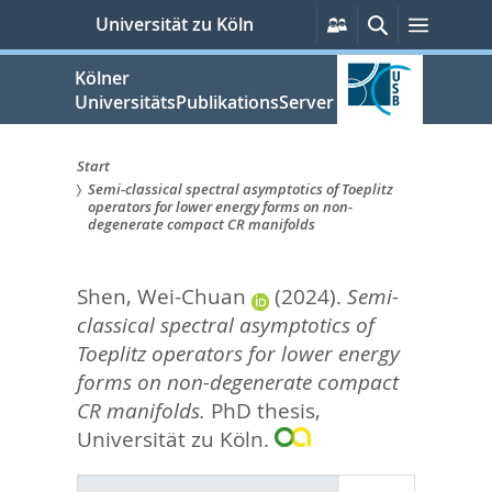
zum
Persönliche
Suche
Menü
Universität zu Köln
Services
Inhalt
springen
Kölner
UniversitätsPublikationsServer
Start
Semi-classical spectral asymptotics of Toeplitz
Sie
operators for lower energy forms on non-
degenerate compact CR manifolds
sind
hier:
Shen, Wei-Chuan
(2024).
Semi-
classical spectral asymptotics of
Toeplitz operators for lower energy
forms on non-degenerate compact
CR manifolds.
PhD thesis,
Universität zu Köln.