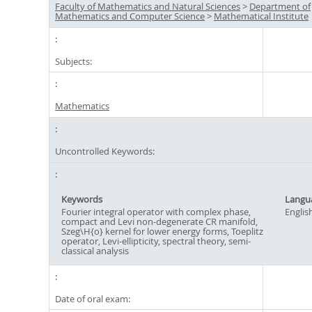
Faculty of Mathematics and Natural Sciences
>
Department of
Mathematics and Computer Science
>
Mathematical Institute
Subjects:
Mathematics
Uncontrolled Keywords:
Keywords
Langu
Fourier integral operator with complex phase,
Englis
compact and Levi non-degenerate CR manifold,
Szeg\H{o} kernel for lower energy forms, Toeplitz
operator, Levi-ellipticity, spectral theory, semi-
classical analysis
Date of oral exam: