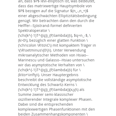
an, dass $P$ levi-elliptisch ist, was bedeutet,
dass das matrixwertige Hauptsymbole von
$P$ bezogen auf die Signatur $(n_-,n_+)$
einer abgeschwächten Elliptizitätsbedingung
genügt. Wir betrachten dann den durch die
Helffer--Sjöstrand-formel definierten
Spektraloperator \
(\chi(k^{-1}T^{(q)}_{P,\lambda})\), $q=n_-$, \
(k>0\), bezüglich einer glatten Funktion \
(\chi\colon \R\to\C\) mit kompaktem Träger in
\(\R\setminus\{0\}\). Unter Verwendung
mikroanalytischer Methoden von Hsiao--
Marinescu und Galasso--Hsiao untersuchen
wir das asymptotische Verhalten von \
(\chi(k^{-1}T^{(q)}_{P,\lambda})\) für \
(k\to+\infty\). Unser Hauptergebnis
beschreibt die vollständige asymptotische
Entwicklung des Schwartz-Kerns \
(\chi(k^{-1}T^{(q)}_{P,\lambda})(x,y)\) als
Summe zweier semi-klassischer
oszillierender Integrale komplexer Phasen.
Dabei sind die entsprechenden
komplexwertigen Phasenfunktionen mit den
beiden Zusammenhangskomponenten \