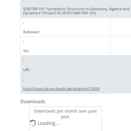
SFB/TRR 191 “Symplectic Structures in Geometry, Algebra and
Dynamics” (Project-ID 281071066-TRR 191)
Refereed:
Yes
URI:
http://kups.ub.uni-koeln.de/id/eprint/73559
Downloads
Downloads per month over past
year
Loading...