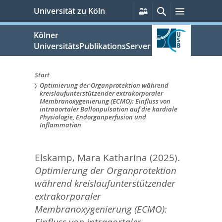
zum
Persönliche
Suche
Menü
Universität zu Köln
Services
Inhalt
springen
Kölner
UniversitätsPublikationsServer
Start
Optimierung der Organprotektion während
Sie
kreislaufunterstützender extrakorporaler
Membranoxygenierung (ECMO): Einfluss von
sind
intraaortaler Ballonpulsation auf die kardiale
Physiologie, Endorganperfusion und
hier:
Inflammation
Elskamp, Mara Katharina
(2025).
Optimierung der Organprotektion
während kreislaufunterstützender
extrakorporaler
Membranoxygenierung (ECMO):