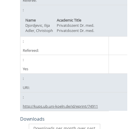
Referee:
Name
Academic Title
Djordjevic, Ilija
Privatdozent Dr. med.
Adler, Christoph
Privatdozent Dr. med.
Refereed:
Yes
URI:
http://kups.ub.uni-koeln.de/id/eprint/74911
Downloads
Downloads per month over past