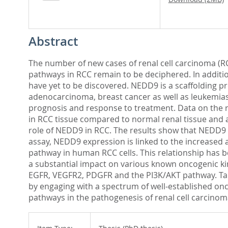
Abstract
The number of new cases of renal cell carcinoma (RC
pathways in RCC remain to be deciphered. In additio
have yet to be discovered. NEDD9 is a scaffolding pr
adenocarcinoma, breast cancer as well as leukemias
prognosis and response to treatment. Data on the 
in RCC tissue compared to normal renal tissue and 
role of NEDD9 in RCC. The results show that NEDD9 
assay, NEDD9 expression is linked to the increased a
pathway in human RCC cells. This relationship has 
a substantial impact on various known oncogenic kin
EGFR, VEGFR2, PDGFR and the PI3K/AKT pathway. Tak
by engaging with a spectrum of well-established onc
pathways in the pathogenesis of renal cell carcinoma