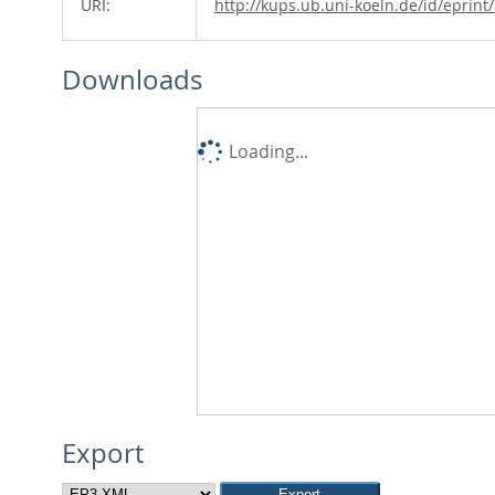
URI:
http://kups.ub.uni-koeln.de/id/eprint
Downloads
Loading...
Export