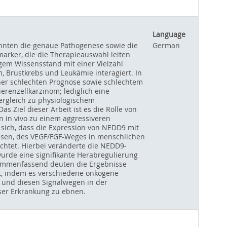
Language
konnten die genaue Pathogenese sowie die
German
marker, die die Therapieauswahl leiten
gem Wissensstand mit einer Vielzahl
 Brustkrebs und Leukämie interagiert. In
ner schlechten Prognose sowie schlechtem
erenzellkarzinom; lediglich eine
ergleich zu physiologischem
 Ziel dieser Arbeit ist es die Rolle von
 in vivo zu einem aggressiveren
sich, dass die Expression von NEDD9 mit
nasen, des VEGF/FGF-Weges in menschlichen
htet. Hierbei veränderte die NEDD9-
urde eine signifikante Herabregulierung
sammenfassend deuten die Ergebnisse
t, indem es verschiedene onkogene
9 und diesen Signalwegen in der
ser Erkrankung zu ebnen.