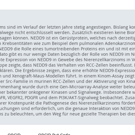
oms sind im Verlauf der letzten Jahre stetig angestiegen. Bislang 
alwege nicht entschlüsselt werden. Zusätzlich existieren keine Bio
agen können. NEDD9 ist ein Gerüstprotein, welches nach derzeiti
 Krebsentitäten wie zum Beispiel dem pulmonalen Adenokarzinom,
EDD9 die Rolle eines tumortreibenden Proteins ein und ist mit ei
dato gibt es nur wenige Daten bezüglich der Rolle von NEDD9 im Ni
te Expression von NEDD9 in Gewebe des Nierenzellkarzinoms in V
 zeigte, dass NEDD9 das Verhalten von RCC-Zellen beeinflusst. Das
lären. Die Ergebnisse zeigen, dass eine erhöhte NEDD9-Expression
n und Xenograft-Maus-Modellen führt. In einem Kinom-Assay zeigt 
der Src-Familie in murinen RCC-Zellen und der Aktivierung von Ki
mmenhang wurde durch eine Gen-Microarray-Analyse weiter beleuc
ener bekannter onkogener Kinasen und Signalwege. Insbesondere w
 EGFR, VEGFR2, PDGFR und dem PI3K/AKT-Signalweg beobachtet. Zu
arer Knotenpunkt die Pathogenese des Nierenzellkarzinoms förder
rsuchungen sind erforderlich, um die genaue Interaktion von NEDD
s zu beleuchten, um den Weg für neue gezielte Therapien bei die