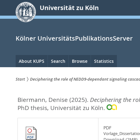
zum
Universität zu Köln
Inhalt
springen
Kölner UniversitätsPublikationsServer
Hauptnavigation
About KUPS
Search
Browse
Statistics
Start
Deciphering the role of NEDD9-dependant signaling cascade
Sie
Biermann, Denise
(2025).
Deciphering the ro
sind
PhD thesis, Universität zu Köln.
hier:
PDF
Vorlage_Dissertatio
Download (2MB)