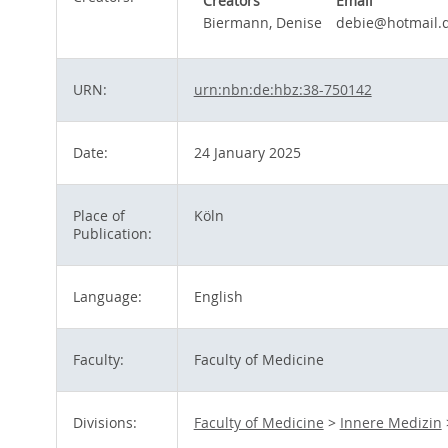
Creators
Email
Biermann, Denise
debie@hotmail.
URN:
urn:nbn:de:hbz:38-750142
Date:
24 January 2025
Place of
Köln
Publication:
Language:
English
Faculty:
Faculty of Medicine
Divisions:
Faculty of Medicine
>
Innere Medizin