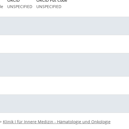
ORCID
ORCID Put Code
de
UNSPECIFIED
UNSPECIFIED
>
Klinik I für Innere Medizin - Hämatologie und Onkologie