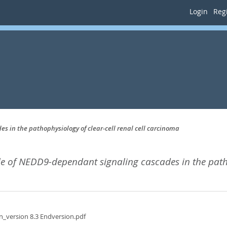
Login
Regi
s in the pathophysiology of clear-cell renal cell carcinoma
le of NEDD9-dependant signaling cascades in the patho
n_version 8.3 Endversion.pdf