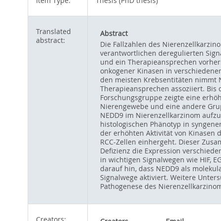
Item Type:
Thesis (PhD thesis)
Translated
Abstract
abstract:
Die Fallzahlen des Nierenzellkarzin
verantwortlichen deregulierten Sign
und ein Therapieansprechen vorhers
onkogener Kinasen in verschiedenen
den meisten Krebsentitäten nimmt N
Therapieansprechen assoziiert. Bis 
Forschungsgruppe zeigte eine erhöh
Nierengewebe und eine andere Gruppe
NEDD9 im Nierenzellkarzinom aufzuk
histologischen Phänotyp in syngene
der erhöhten Aktivität von Kinasen 
RCC-Zellen einhergeht. Dieser Zusa
Defizienz die Expression verschied
in wichtigen Signalwegen wie HIF,
darauf hin, dass NEDD9 als molekul
Signalwege aktiviert. Weitere Unte
Pathogenese des Nierenzellkarzinom
Creators: