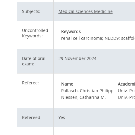
Subjects:
Medical sciences Medicine
Uncontrolled
Keywords
Keywords:
renal cell carcinoma; NEDD9; scaffol
Date of oral
29 November 2024
exam:
Referee:
Name
Academic
Pallasch, Christian Philipp
Univ.-Pr
Niessen, Catharina M.
Univ.-Pro
Refereed:
Yes