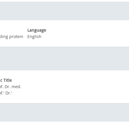
Language
ding protein
English
 Title
of. Dr. med.
f.' Dr.'