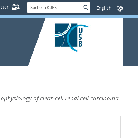
Suche
ster
Suche
Sprache
in
wechseln
KUPS
physiology of clear-cell renal cell carcinoma.