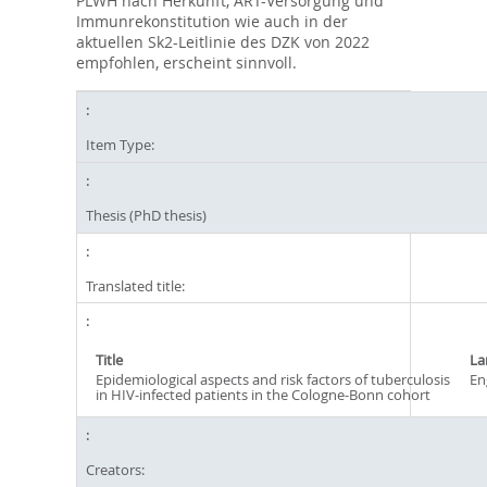
PLWH nach Herkunft, ART-Versorgung und
Immunrekonstitution wie auch in der
aktuellen Sk2-Leitlinie des DZK von 2022
empfohlen, erscheint sinnvoll.
Item Type:
Thesis (PhD thesis)
Translated title:
Title
La
Epidemiological aspects and risk factors of tuberculosis
En
in HIV-infected patients in the Cologne-Bonn cohort
Creators: