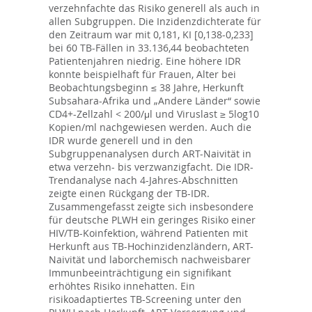
verzehnfachte das Risiko generell als auch in
allen Subgruppen. Die Inzidenzdichterate für
den Zeitraum war mit 0,181, KI [0,138-0,233]
bei 60 TB-Fällen in 33.136,44 beobachteten
Patientenjahren niedrig. Eine höhere IDR
konnte beispielhaft für Frauen, Alter bei
Beobachtungsbeginn ≤ 38 Jahre, Herkunft
Subsahara-Afrika und „Andere Länder“ sowie
CD4+-Zellzahl < 200/μl und Viruslast ≥ 5log10
Kopien/ml nachgewiesen werden. Auch die
IDR wurde generell und in den
Subgruppenanalysen durch ART-Naivität in
etwa verzehn- bis verzwanzigfacht. Die IDR-
Trendanalyse nach 4-Jahres-Abschnitten
zeigte einen Rückgang der TB-IDR.
Zusammengefasst zeigte sich insbesondere
für deutsche PLWH ein geringes Risiko einer
HIV/TB-Koinfektion, während Patienten mit
Herkunft aus TB-Hochinzidenzländern, ART-
Naivität und laborchemisch nachweisbarer
Immunbeeinträchtigung ein signifikant
erhöhtes Risiko innehatten. Ein
risikoadaptiertes TB-Screening unter den