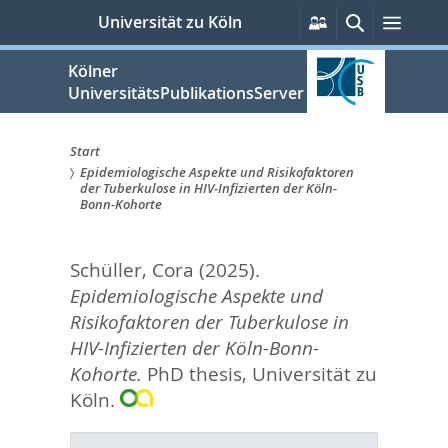
zum
Persönliche
Suche
Menü
Universität zu Köln
Services
Inhalt
springen
Kölner
UniversitätsPublikationsServer
Start
Epidemiologische Aspekte und Risikofaktoren
Sie
der Tuberkulose in HIV-Infizierten der Köln-
Bonn-Kohorte
sind
hier:
Schüller, Cora
(2025).
Epidemiologische Aspekte und
Risikofaktoren der Tuberkulose in
HIV-Infizierten der Köln-Bonn-
Kohorte.
PhD thesis, Universität zu
Köln.