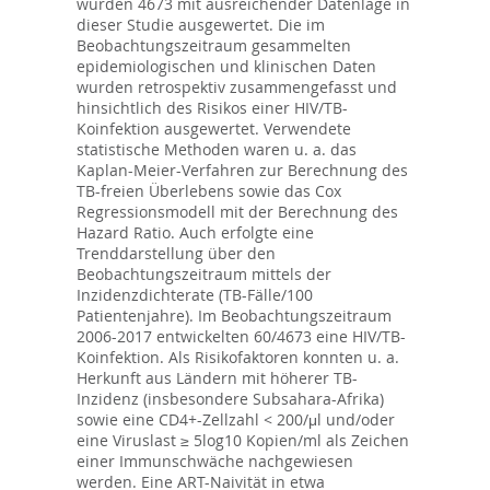
wurden 4673 mit ausreichender Datenlage in
dieser Studie ausgewertet. Die im
Beobachtungszeitraum gesammelten
epidemiologischen und klinischen Daten
wurden retrospektiv zusammengefasst und
hinsichtlich des Risikos einer HIV/TB-
Koinfektion ausgewertet. Verwendete
statistische Methoden waren u. a. das
Kaplan-Meier-Verfahren zur Berechnung des
TB-freien Überlebens sowie das Cox
Regressionsmodell mit der Berechnung des
Hazard Ratio. Auch erfolgte eine
Trenddarstellung über den
Beobachtungszeitraum mittels der
Inzidenzdichterate (TB-Fälle/100
Patientenjahre). Im Beobachtungszeitraum
2006-2017 entwickelten 60/4673 eine HIV/TB-
Koinfektion. Als Risikofaktoren konnten u. a.
Herkunft aus Ländern mit höherer TB-
Inzidenz (insbesondere Subsahara-Afrika)
sowie eine CD4+-Zellzahl < 200/μl und/oder
eine Viruslast ≥ 5log10 Kopien/ml als Zeichen
einer Immunschwäche nachgewiesen
werden. Eine ART-Naivität in etwa