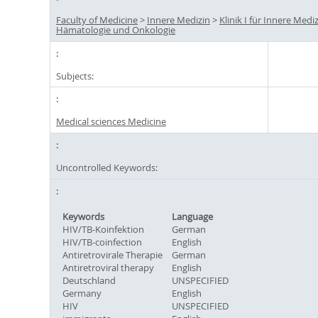
Faculty of Medicine
>
Innere Medizin
>
Klinik I für Innere Mediz
Hämatologie und Onkologie
Subjects:
Medical sciences Medicine
Uncontrolled Keywords:
Keywords
Language
HIV/TB-Koinfektion
German
HIV/TB-coinfection
English
Antiretrovirale Therapie
German
Antiretroviral therapy
English
Deutschland
UNSPECIFIED
Germany
English
HIV
UNSPECIFIED