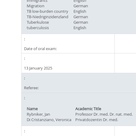
immigrants
English
Migration
German
TB low-burden country
English
TB-Niedriginzidenzland
German
Tuberkulose
German
tuberculosis
English
Date of oral exam:
13 January 2025
Referee:
Name
Academic Title
Rybniker, Jan
Professor Dr. med. Dr. nat. med.
Di Cristanziano, Veronica
Privatdozentin Dr. med.