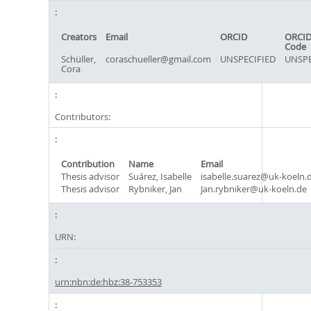
Creators
Email
ORCID
ORCID
Code
Schüller,
coraschueller@gmail.com
UNSPECIFIED
UNSPE
Cora
Contributors:
Contribution
Name
Email
Thesis advisor
Suárez, Isabelle
isabelle.suarez@uk-koeln.
Thesis advisor
Rybniker, Jan
Jan.rybniker@uk-koeln.de
URN:
urn:nbn:de:hbz:38-753353