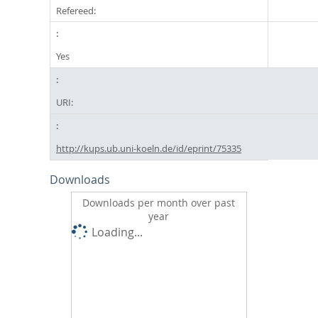
Refereed:
Yes
URI:
http://kups.ub.uni-koeln.de/id/eprint/75335
Downloads
Downloads per month over past
year
Loading...