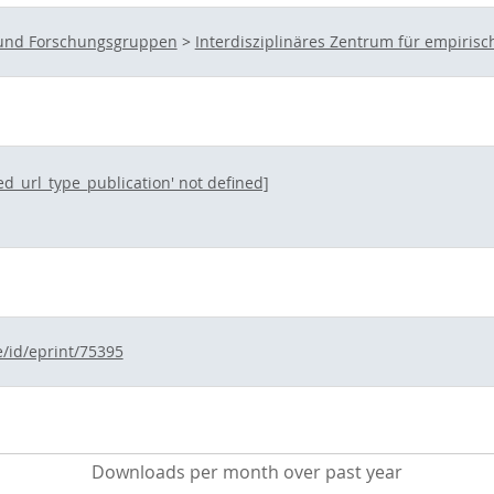
s- und Forschungsgruppen
>
Interdisziplinäres Zentrum für empirisc
ted_url_type_publication' not defined]
e/id/eprint/75395
Downloads per month over past year