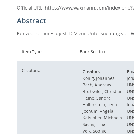
Official URL:
https://www.waxmann.com/index.php?
Abstract
Konzeption im Projekt TCM zur Untersuchung von Wi
Item Type:
Book Section
Creators:
Creators
Ema
König, Johannes
joh
Bach, Andreas
UNS
Brühwiler, Christian
UNS
Heine, Sandra
UNS
Hollenstein, Lena
len
Jochum, Angela
UNS
Katstaller, Michaela
UNS
Sachs, Irina
UNS
Volk, Sophie
UNS