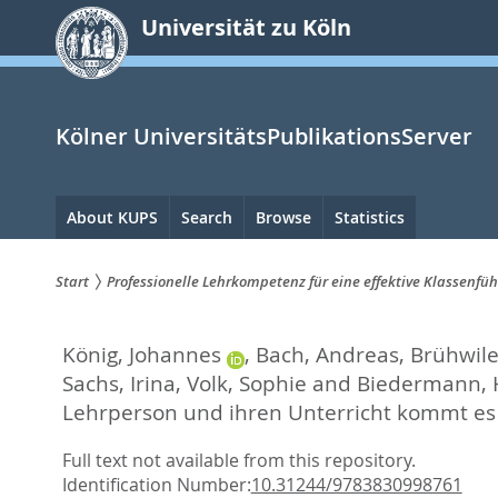
zum
Universität zu Köln
Inhalt
springen
Kölner UniversitätsPublikationsServer
Hauptnavigation
About KUPS
Search
Browse
Statistics
Start
Professionelle Lehrkompetenz für eine effektive Klassenfü
Sie
König, Johannes
,
Bach, Andreas
,
Brühwile
sind
Sachs, Irina
,
Volk, Sophie
and
Biedermann, 
hier:
Lehrperson und ihren Unterricht kommt es
Full text not available from this repository.
Identification Number:
10.31244/9783830998761