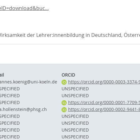
eID=download&buc...
rksamkeit der Lehrer:innenbildung in Deutschland, Österr
il
ORCID
annes.koenig@uni-koeln.de
https://orcid.org/0000-0003-3374-
PECIFIED
UNSPECIFIED
PECIFIED
UNSPECIFIED
PECIFIED
https://orcid.org/0000-0001-7709-
a.hollenstein@phsg.ch
https://orcid.org/0000-0002-9441-
PECIFIED
UNSPECIFIED
PECIFIED
UNSPECIFIED
PECIFIED
UNSPECIFIED
PECIFIED
UNSPECIFIED