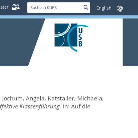
Suche
ster
Suche
Sprache
in
wechseln
KUPS
,
Jochum, Angela
,
Katstaller, Michaela
,
ffektive Klassenführung.
In:
Auf die