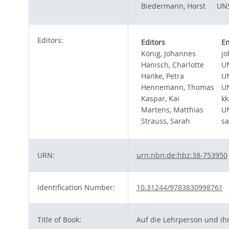
Biedermann, Horst
UNS
Editors:
Editors
Em
König, Johannes
jo
Hanisch, Charlotte
U
Hanke, Petra
U
Hennemann, Thomas
U
Kaspar, Kai
kk
Martens, Matthias
U
Strauss, Sarah
sa
URN:
urn:nbn:de:hbz:38-753950
Identification Number:
10.31244/9783830998761
Title of Book:
Auf die Lehrperson und ih