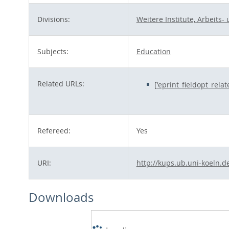
Divisions:
Weitere Institute, Arbeit
Subjects:
Education
Related URLs:
['eprint_fieldopt_rela
Refereed:
Yes
URI:
http://kups.ub.uni-koeln.d
Downloads