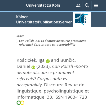
zum
Persönliche
Suche
Men
Universität zu Köln
Services
Inhalt
springen
Kölner
UniversitätsPublikationsServer
Start
Can Polish -no/-to demote discourse-prominent
Sie
referents? Corpus data vs. acceptability
sind
Kościołek, Iga
and
Bunčić,
hier:
Daniel
(2023).
Can Polish -no/-to
demote discourse-prominent
referents? Corpus data vs.
acceptability.
Discours: Revue de
linguistique, psycholinguistique et
informatique, 33.
ISSN 1963-1723