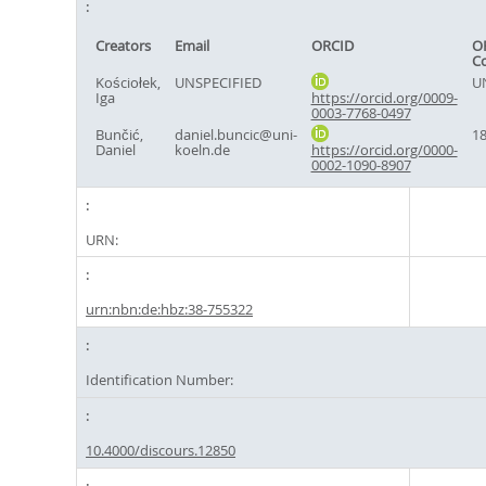
Creators
Email
ORCID
O
C
Kościołek,
UNSPECIFIED
U
Iga
https://orcid.org/0009-
0003-7768-0497
Bunčić,
daniel.buncic@uni-
1
Daniel
koeln.de
https://orcid.org/0000-
0002-1090-8907
URN:
urn:nbn:de:hbz:38-755322
Identification Number:
10.4000/discours.12850