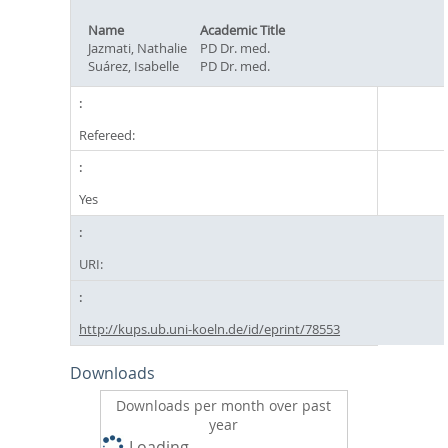
Name
Academic Title
Jazmati, Nathalie
PD Dr. med.
Suárez, Isabelle
PD Dr. med.
Refereed:
Yes
URI:
http://kups.ub.uni-koeln.de/id/eprint/78553
Downloads
Downloads per month over past
year
Loading...