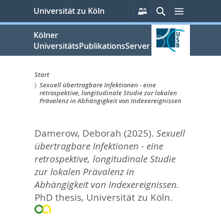
zum
Persönliche
Suche
Menü
Universität zu Köln
Services
Inhalt
springen
Kölner
UniversitätsPublikationsServer
Start
Sexuell übertragbare Infektionen - eine
Sie
retrospektive, longitudinale Studie zur lokalen
Prävalenz in Abhängigkeit von Indexereignissen
sind
hier:
Damerow, Deborah
(2025).
Sexuell
übertragbare Infektionen - eine
retrospektive, longitudinale Studie
zur lokalen Prävalenz in
Abhängigkeit von Indexereignissen.
PhD thesis, Universität zu Köln.