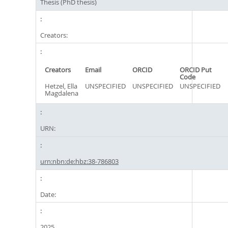
Thesis (PhD thesis)
Creators:
Creators
Email
ORCID
ORCID Put
Code
Hetzel, Ella
UNSPECIFIED
UNSPECIFIED
UNSPECIFIED
Magdalena
URN:
urn:nbn:de:hbz:38-786803
Date:
2025