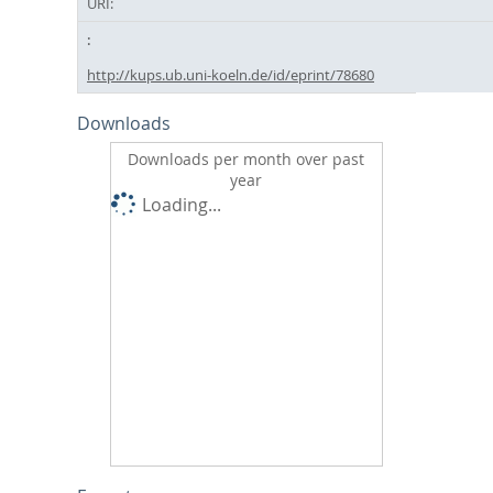
URI:
http://kups.ub.uni-koeln.de/id/eprint/78680
Downloads
Downloads per month over past
year
Loading...