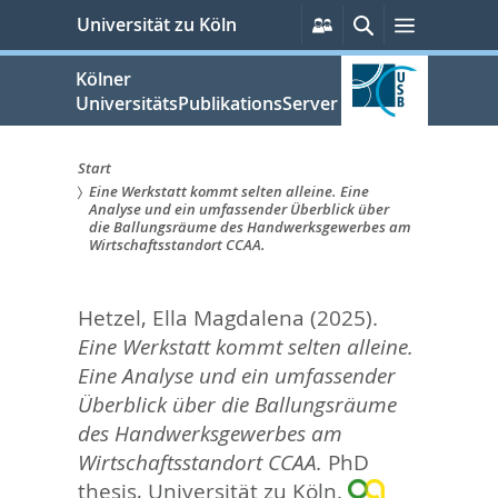
zum
Persönliche
Suche
Menü
Universität zu Köln
Services
Inhalt
springen
Kölner
UniversitätsPublikationsServer
Start
Eine Werkstatt kommt selten alleine. Eine
Sie
Analyse und ein umfassender Überblick über
die Ballungsräume des Handwerksgewerbes am
sind
Wirtschaftsstandort CCAA.
hier:
Hetzel, Ella Magdalena
(2025).
Eine Werkstatt kommt selten alleine.
Eine Analyse und ein umfassender
Überblick über die Ballungsräume
des Handwerksgewerbes am
Wirtschaftsstandort CCAA.
PhD
thesis, Universität zu Köln.