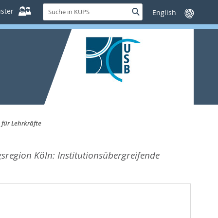
Suche
ster
Suche
Sprache
in
wechseln
KUPS
für Lehrkräfte
sregion Köln: Institutionsübergreifende