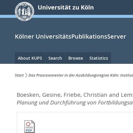
zum
Universität zu Köln
Inhalt
springen
Kölner UniversitätsPublikationsServer
Hauptnavigation
About KUPS
Search
Browse
Statistics
Start
Das Praxissemester in der Ausbildungsregion Köln: Instit
Sie
Boesken, Gesine
,
Friebe, Christian
and
Lemk
sind
Planung und Durchführung von Fortbildungsan
hier: