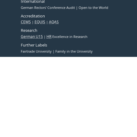
International
German Rectors' Conference Audit
Open to the World
Accreditation
CEMS
EQUIS
AQAS
Research
German U15
HR
Excellence in Research
Further Labels
Fairtrade University
Family in the University