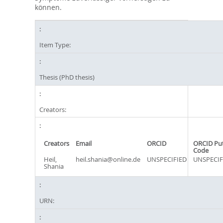
können.
Item Type:
Thesis (PhD thesis)
Creators:
Creators
Email
ORCID
ORCID Pu
Code
Heil,
heil.shania@online.de
UNSPECIFIED
UNSPECIF
Shania
URN: