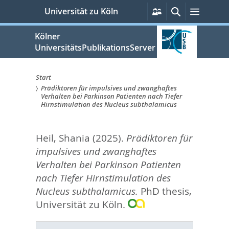
zum
Persönliche
Suche
Menü
Universität zu Köln
Services
Inhalt
springen
Kölner
UniversitätsPublikationsServer
Start
Prädiktoren für impulsives und zwanghaftes
Sie
Verhalten bei Parkinson Patienten nach Tiefer
Hirnstimulation des Nucleus subthalamicus
sind
hier:
Heil, Shania
(2025).
Prädiktoren für
impulsives und zwanghaftes
Verhalten bei Parkinson Patienten
nach Tiefer Hirnstimulation des
Nucleus subthalamicus.
PhD thesis,
Universität zu Köln.