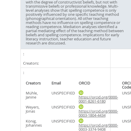
with the degree of constructivist beliefs, but not with
transmissive beliefs or professional knowledge. Multi-
level analyses show that spelling competence is only
positively influenced by one specific teaching method
(phonographical orientation). All other teaching
methods have no influence on spelling competence or
reading competence. Mediation analyses identified a
partial mediating effect of the teaching method between
beliefs and spelling competence. Implications for early
literacy instruction, teacher education and future
research are discussed.
Creators:
Creators
Email
ORCID
ORCI
Code
Mühle,
UNSPECIFIED
UNSP
Janine
https://orcid.org/0000-
0001-8261-6180
Weyers,
UNSPECIFIED
UNSP
Jonas
https://orcid.org/0000-
0003-1804-4434
König,
UNSPECIFIED
UNSP
Johannes
https://orcid.org/0000-
0003-3374-9408