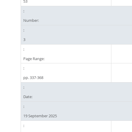
53
Number:
3
Page Range:
pp. 337-368
Date:
19 September 2025