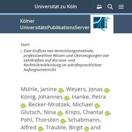
zum
Persönliche
Suche
Me
Universität zu Köln
Services
Inhalt
springen
Kölner
UniversitätsPublikationsServer
Start
Zum Einfluss von Vermittlungsmethode,
Sie
professionellem Wissen und Überzeugungen von
Lehrkräften auf die Lese- und
sind
Rechtschreibleistung im schriftsprachlichen
Anfangsunterricht
hier:
Mühle, Janine
,
Weyers, Jonas
,
König, Johannes
,
Hanke, Petra
,
Becker-Mrotzek, Michael
,
Glutsch, Nina
,
Knips, Chantal
,
Pohl, Thorsten
,
Schabmann,
Alfred
,
Träuble, Birgit
and