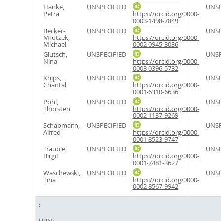
Hanke,
UNSPECIFIED
UNSP
Petra
https://orcid.org/0000-
0003-1498-7849
Becker-
UNSPECIFIED
UNSP
Mrotzek,
https://orcid.org/0000-
Michael
0002-0945-3036
Glutsch,
UNSPECIFIED
UNSP
Nina
https://orcid.org/0000-
0003-0396-5732
Knips,
UNSPECIFIED
UNSP
Chantal
https://orcid.org/0000-
0001-6310-6636
Pohl,
UNSPECIFIED
UNSP
Thorsten
https://orcid.org/0000-
0002-1137-9269
Schabmann,
UNSPECIFIED
UNSP
Alfred
https://orcid.org/0000-
0001-8523-9747
Träuble,
UNSPECIFIED
UNSP
Birgit
https://orcid.org/0000-
0001-7481-3627
Waschewski,
UNSPECIFIED
UNSP
Tina
https://orcid.org/0000-
0002-8567-9942
URN: