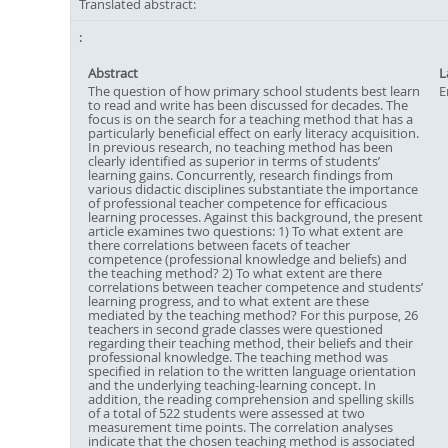
Translated abstract:
Abstract
L
The question of how primary school students best learn
E
to read and write has been discussed for decades. The
focus is on the search for a teaching method that has a
particularly beneficial effect on early literacy acquisition.
In previous research, no teaching method has been
clearly identified as superior in terms of students’
learning gains. Concurrently, research findings from
various didactic disciplines substantiate the importance
of professional teacher competence for efficacious
learning processes. Against this background, the present
article examines two questions: 1) To what extent are
there correlations between facets of teacher
competence (professional knowledge and beliefs) and
the teaching method? 2) To what extent are there
correlations between teacher competence and students’
learning progress, and to what extent are these
mediated by the teaching method? For this purpose, 26
teachers in second grade classes were questioned
regarding their teaching method, their beliefs and their
professional knowledge. The teaching method was
specified in relation to the written language orientation
and the underlying teaching-learning concept. In
addition, the reading comprehension and spelling skills
of a total of 522 students were assessed at two
measurement time points. The correlation analyses
indicate that the chosen teaching method is associated