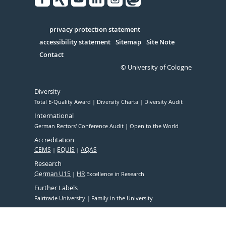
Facebook
Xing
Youtube
Linked
Instagram
in
Serivce
privacy protection statement
accessibility statement
Sitemap
Site Note
Contact
© University of Cologne
Diversity
Total E-Quality Award
Diversity Charta
Diversity Audit
International
German Rectors' Conference Audit
Open to the World
Accreditation
CEMS
EQUIS
AQAS
Research
German U15
HR
Excellence in Research
Further Labels
Fairtrade University
Family in the University