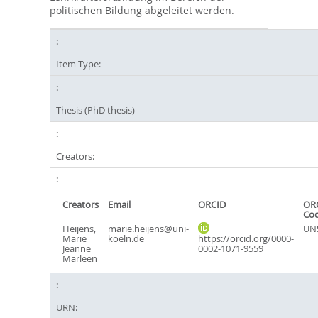
politischen Bildung abgeleitet werden.
Item Type:
Thesis (PhD thesis)
Creators:
Creators
Email
ORCID
ORC
Co
Heijens,
marie.heijens@uni-
UN
Marie
koeln.de
https://orcid.org/0000-
Jeanne
0002-1071-9559
Marleen
URN: