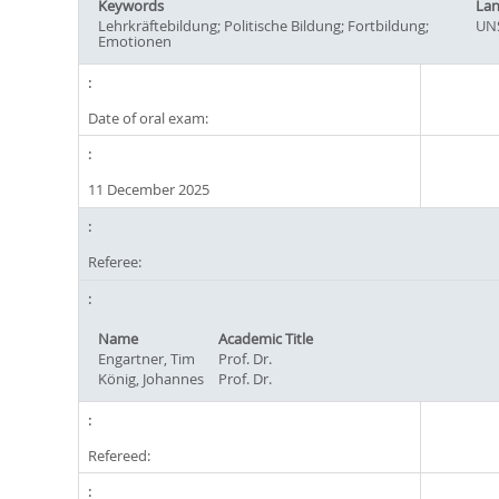
Keywords
La
Lehrkräftebildung; Politische Bildung; Fortbildung;
UN
Emotionen
Date of oral exam:
11 December 2025
Referee:
Name
Academic Title
Engartner, Tim
Prof. Dr.
König, Johannes
Prof. Dr.
Refereed: