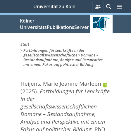
zum
Persönliche
Suche
Me
Universität zu Köln
Services
Inhalt
springen
Kölner
UniversitätsPublikationsServer
Start
Fortbildungen für Lehrkräfte in der
Sie
gesellschaftswissenschaftlichen Domäne –
Bestandsaufnahme, Analyse und Perspektive
sind
mit einem Fokus auf politischer Bildung
hier:
Heijens, Marie Jeanne Marleen
(2025).
Fortbildungen für Lehrkräfte
in der
gesellschaftswissenschaftlichen
Domäne – Bestandsaufnahme,
Analyse und Perspektive mit einem
Fokus auf politischer Bildung.
PhD