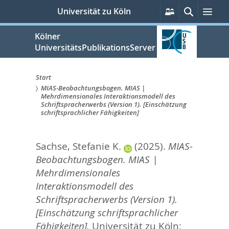
zum
Persönliche
Suche
Men
Universität zu Köln
Services
Inhalt
springen
Kölner
UniversitätsPublikationsServer
Start
MIAS-Beobachtungsbogen. MIAS |
Sie
Mehrdimensionales Interaktionsmodell des
Schriftspracherwerbs (Version 1). [Einschätzung
sind
schriftsprachlicher Fähigkeiten]
hier:
Sachse, Stefanie K.
(2025).
MIAS-
Beobachtungsbogen. MIAS |
Mehrdimensionales
Interaktionsmodell des
Schriftspracherwerbs (Version 1).
[Einschätzung schriftsprachlicher
Fähigkeiten].
Universität zu Köln: