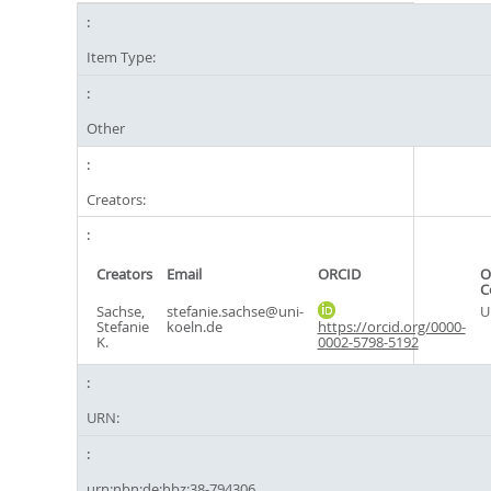
Item Type:
Other
Creators:
Creators
Email
ORCID
O
C
Sachse,
stefanie.sachse@uni-
U
Stefanie
koeln.de
https://orcid.org/0000-
K.
0002-5798-5192
URN:
urn:nbn:de:hbz:38-794306