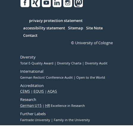
Facebook
Xing
Youtube
Linked
Instagram
in
Serivce
privacy protection statement
accessibility statement
Sitemap
Site Note
Contact
© University of Cologne
Diversity
Total E-Quality Award
Diversity Charta
Diversity Audit
International
German Rectors' Conference Audit
Open to the World
Accreditation
CEMS
EQUIS
AQAS
Research
German U15
HR
Excellence in Research
Further Labels
Fairtrade University
Family in the University