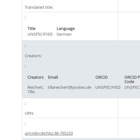
Translated title:
Title
Language
UNSPECIFIED
German
Creators:
Creators
Email
ORCID
ORCID P
Code
Reichert,
tillareichert@posteo.de
UNSPECIFIED
UNSPEC
Tilla
URN:
urn:nbn:de:hbz:38-795233