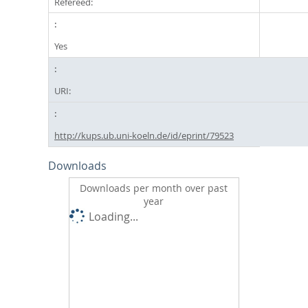
Refereed:
Yes
URI:
http://kups.ub.uni-koeln.de/id/eprint/79523
Downloads
Downloads per month over past
year
Loading...