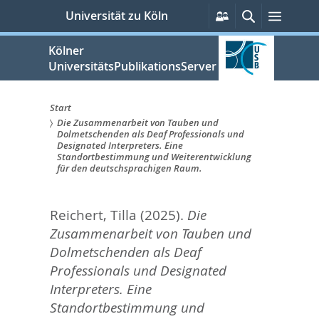
zum
Persönliche
Suche
Menü
Universität zu Köln
Services
Inhalt
springen
Kölner
UniversitätsPublikationsServer
Start
Die Zusammenarbeit von Tauben und
Sie
Dolmetschenden als Deaf Professionals und
Designated Interpreters. Eine
sind
Standortbestimmung und Weiterentwicklung
für den deutschsprachigen Raum.
hier:
Reichert, Tilla
(2025).
Die
Zusammenarbeit von Tauben und
Dolmetschenden als Deaf
Professionals und Designated
Interpreters. Eine
Standortbestimmung und