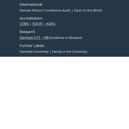
International
German Rectors' Conference Audit
Open to the World
Accreditation
CEMS
EQUIS
AQAS
Research
German U15
HR
Excellence in Research
Further Labels
Fairtrade University
Family in the University