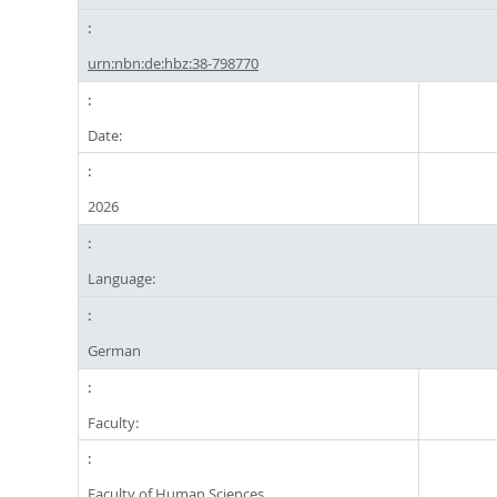
urn:nbn:de:hbz:38-798770
Date:
2026
Language:
German
Faculty:
Faculty of Human Sciences