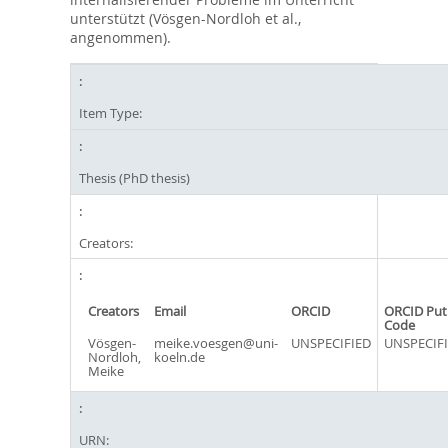
unterstützt (Vösgen-Nordloh et al.,
angenommen).
Item Type:
Thesis (PhD thesis)
Creators:
Creators
Email
ORCID
ORCID Put
Code
Vösgen-
meike.voesgen@uni-
UNSPECIFIED
UNSPECIF
Nordloh,
koeln.de
Meike
URN: