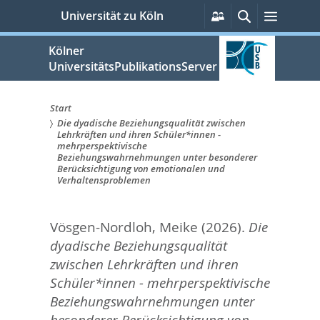
zum
Persönliche
Suche
Menü
Universität zu Köln
Services
Inhalt
springen
Kölner
UniversitätsPublikationsServer
Start
Die dyadische Beziehungsqualität zwischen
Sie
Lehrkräften und ihren Schüler*innen -
mehrperspektivische
sind
Beziehungswahrnehmungen unter besonderer
Berücksichtigung von emotionalen und
hier:
Verhaltensproblemen
Vösgen-Nordloh, Meike
(2026).
Die
dyadische Beziehungsqualität
zwischen Lehrkräften und ihren
Schüler*innen - mehrperspektivische
Beziehungswahrnehmungen unter