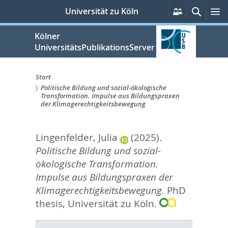
zum
Persönliche
Suche
M
Universität zu Köln
Services
Inhalt
springen
Kölner
UniversitätsPublikationsServer
Start
Politische Bildung und sozial-ökologische
Sie
Transformation. Impulse aus Bildungspraxen
der Klimagerechtigkeitsbewegung
sind
hier:
Lingenfelder, Julia
(2025).
Politische Bildung und sozial-
ökologische Transformation.
Impulse aus Bildungspraxen der
Klimagerechtigkeitsbewegung.
PhD
thesis, Universität zu Köln.