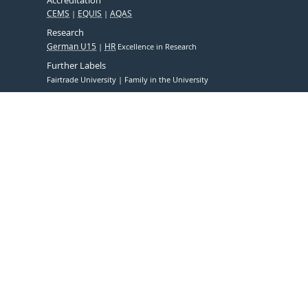
CEMS
EQUIS
AQAS
Research
German U15
HR
Excellence in Research
Further Labels
Fairtrade University
Family in the University