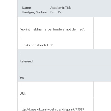
Name
Academic Title
Hentges, Gudrun
Prof. Dr.
['eprint_fieldname_oa_funders' not defined]:
Publikationsfonds UzK
Refereed:
Yes
URI:
http://kups.ub.uni-koeln.de/id/eprint/79987