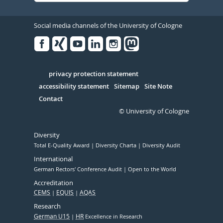
Social media channels of the University of Cologne
Facebook
Xing
Youtube
Linked
Instagram
in
Serivce
privacy protection statement
accessibility statement
Sitemap
Site Note
Contact
© University of Cologne
Diversity
Total E-Quality Award
Diversity Charta
Diversity Audit
International
German Rectors' Conference Audit
Open to the World
Accreditation
CEMS
EQUIS
AQAS
Research
German U15
HR
Excellence in Research