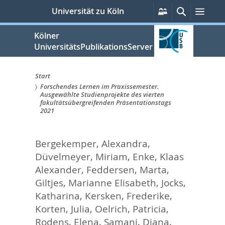
zum
Persönliche
Suche
Men
Universität zu Köln
Services
Inhalt
springen
Kölner
UniversitätsPublikationsServer
Start
Forschendes Lernen im Praxissemester.
Sie
Ausgewählte Studienprojekte des vierten
fakultätsübergreifenden Präsentationstags
sind
2021
hier:
Bergekemper, Alexandra
,
Düvelmeyer, Miriam
,
Enke, Klaas
Alexander
,
Feddersen, Marta
,
Giltjes, Marianne Elisabeth
,
Jocks,
Katharina
,
Kersken, Frederike
,
Korten, Julia
,
Oelrich, Patricia
,
Rodens, Elena
,
Samani, Diana
,