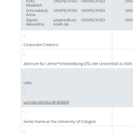
Pütz,
UNSPECIFIED
UNSPECIFIED
UNS
Elisabeth
Schonebeck,
UNSPECIFIED
UNSPECIFIED
UNS
Anna
Zepter,
azepter@uni-
UNSPECIFIED
UNS
Alexandra
koeln.de
Corporate Creators:
Zentrum für Lehrer*innenbildung (ZfL) der Universität zu Köln
URN:
urn:nbn:de:hbz:38-803035
Series Name at the University of Cologne: