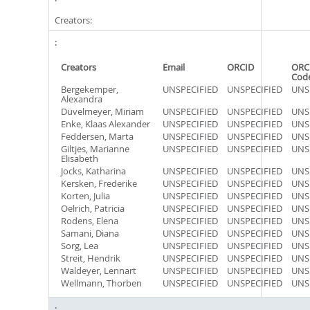
Creators:
Creators
Email
ORCID
ORC
Cod
Bergekemper,
UNSPECIFIED
UNSPECIFIED
UNS
Alexandra
Düvelmeyer, Miriam
UNSPECIFIED
UNSPECIFIED
UNS
Enke, Klaas Alexander
UNSPECIFIED
UNSPECIFIED
UNS
Feddersen, Marta
UNSPECIFIED
UNSPECIFIED
UNS
Giltjes, Marianne
UNSPECIFIED
UNSPECIFIED
UNS
Elisabeth
Jocks, Katharina
UNSPECIFIED
UNSPECIFIED
UNS
Kersken, Frederike
UNSPECIFIED
UNSPECIFIED
UNS
Korten, Julia
UNSPECIFIED
UNSPECIFIED
UNS
Oelrich, Patricia
UNSPECIFIED
UNSPECIFIED
UNS
Rodens, Elena
UNSPECIFIED
UNSPECIFIED
UNS
Samani, Diana
UNSPECIFIED
UNSPECIFIED
UNS
Sorg, Lea
UNSPECIFIED
UNSPECIFIED
UNS
Streit, Hendrik
UNSPECIFIED
UNSPECIFIED
UNS
Waldeyer, Lennart
UNSPECIFIED
UNSPECIFIED
UNS
Wellmann, Thorben
UNSPECIFIED
UNSPECIFIED
UNS