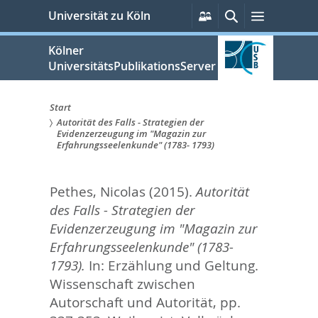
zum
Persönliche
Suche
Menü
Universität zu Köln
Services
Inhalt
springen
Kölner
UniversitätsPublikationsServer
Start
Autorität des Falls - Strategien der
Sie
Evidenzerzeugung im "Magazin zur
Erfahrungsseelenkunde" (1783- 1793)
sind
hier:
Pethes, Nicolas
(2015).
Autorität
des Falls - Strategien der
Evidenzerzeugung im "Magazin zur
Erfahrungsseelenkunde" (1783-
1793).
In:
Erzählung und Geltung.
Wissenschaft zwischen
Autorschaft und Autorität,
pp.