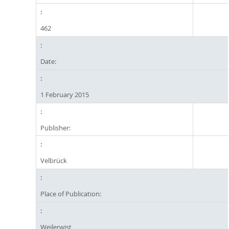
462
Date:
1 February 2015
Publisher:
Velbrück
Place of Publication:
Weilerwist