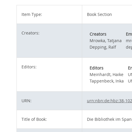
Item Type:
Book Section
Creators:
Creators
Em
Mrowka, Tatjana
mr
Depping, Ralf
de
Editors:
Editors
E
Meinhardt, Haike
U
Tappenbeck, Inka
U
URN:
urn:nbn:de:hbz:38-10
Title of Book:
Die Bibliothek im Span