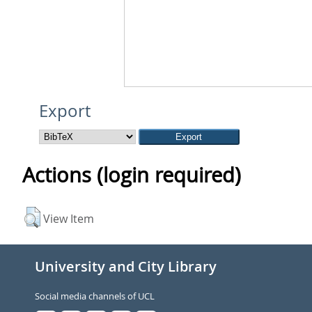
Export
Actions (login required)
View Item
University and City Library
Social media channels of UCL