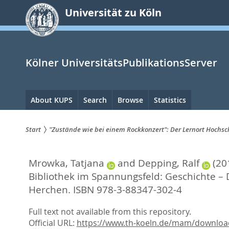
zum
Universität zu Köln
Inhalt
springen
Kölner UniversitätsPublikationsServer
Hauptnavigation
About KUPS
Search
Browse
Statistics
Start
"Zustände wie bei einem Rockkonzert": Der Lernort Hochsc
Sie
Mrowka, Tatjana
and
Depping, Ralf
(20
sind
Bibliothek im Spannungsfeld: Geschichte – 
hier:
Herchen. ISBN 978-3-88347-302-4
Full text not available from this repository.
Official URL:
https://www.th-koeln.de/mam/download