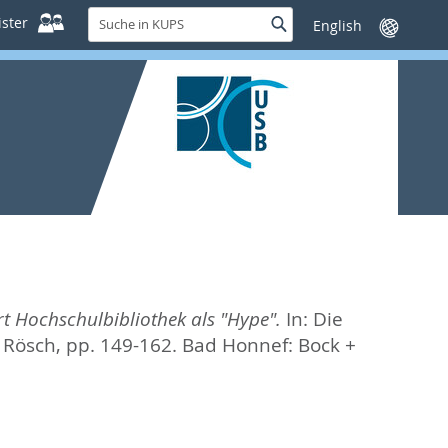
Suche
ster
Suche
Sprache
in
wechseln
KUPS
t Hochschulbibliothek als "Hype".
In:
Die
n Rösch,
pp. 149-162. Bad Honnef: Bock +