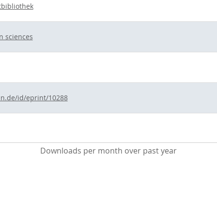
tbibliothek
n sciences
ln.de/id/eprint/10288
Downloads per month over past year