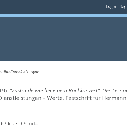
Login
Regi
hulbibliothek als "Hype"
19).
"Zustände wie bei einem Rockkonzert": Der Lernor
Dienstleistungen – Werte. Festschrift für Herman
s/deutsch/stud...