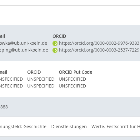
ail
ORCID
owka@ub.uni-koeln.de
https://orcid.org/0000-0002-9976-9383
pping@ub.uni-koeln.de
https://orcid.org/0000-0003-2537-7229
mail
ORCID
ORCID Put Code
NSPECIFIED
UNSPECIFIED
UNSPECIFIED
NSPECIFIED
UNSPECIFIED
UNSPECIFIED
2888
nungsfeld: Geschichte – Dienstleistungen – Werte. Festschrift fü