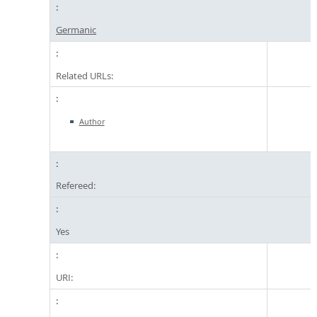
Germanic
Related URLs:
Author
Refereed:
Yes
URI: