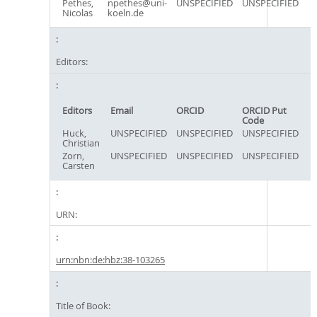
Pethes,
npethes@uni-
UNSPECIFIED
UNSPECIFIED
Nicolas
koeln.de
Editors:
Editors
Email
ORCID
ORCID Put
Code
Huck,
UNSPECIFIED
UNSPECIFIED
UNSPECIFIED
Christian
Zorn,
UNSPECIFIED
UNSPECIFIED
UNSPECIFIED
Carsten
URN:
urn:nbn:de:hbz:38-103265
Title of Book: