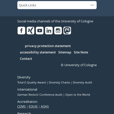
Social media channels of the University of Cologne
Facebook
Xing
Youtube
Linked
Instagram
in
Serivce
privacy protection statement
accessibility statement
Sitemap
Site Note
Contact
© University of Cologne
Diversity
Total E-Quality Award
Diversity Charta
Diversity Audit
International
German Rectors' Conference Audit
Open to the World
Accreditation
CEMS
EQUIS
AQAS
Research