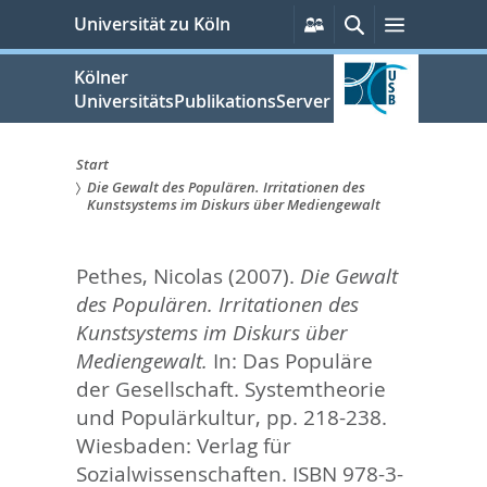
zum
Persönliche
Suche
Menü
Universität zu Köln
Services
Inhalt
springen
Kölner
UniversitätsPublikationsServer
Start
Die Gewalt des Populären. Irritationen des
Sie
Kunstsystems im Diskurs über Mediengewalt
sind
Pethes, Nicolas
(2007).
Die Gewalt
hier:
des Populären. Irritationen des
Kunstsystems im Diskurs über
Mediengewalt.
In:
Das Populäre
der Gesellschaft. Systemtheorie
und Populärkultur,
pp. 218-238.
Wiesbaden: Verlag für
Sozialwissenschaften. ISBN 978-3-