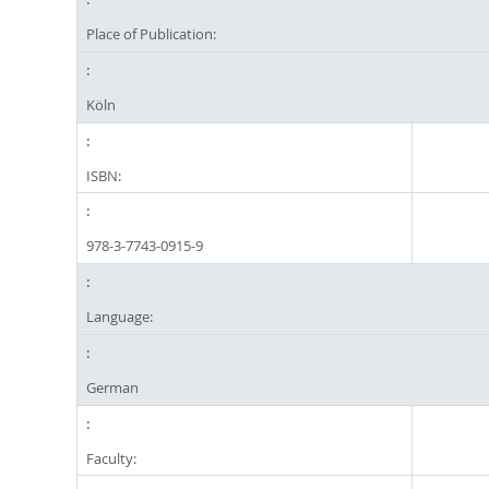
Place of Publication:
Köln
ISBN:
978-3-7743-0915-9
Language:
German
Faculty: