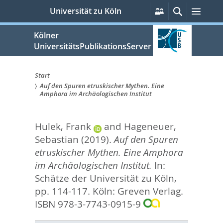
zum
Persönliche
Suche
Menü
Universität zu Köln
Services
Inhalt
springen
Kölner
UniversitätsPublikationsServer
Start
Auf den Spuren etruskischer Mythen. Eine
Sie
Amphora im Archäologischen Institut
sind
Hulek, Frank
and
Hageneuer,
hier:
Sebastian
(2019).
Auf den Spuren
etruskischer Mythen. Eine Amphora
im Archäologischen Institut.
In:
Schätze der Universität zu Köln,
pp. 114-117. Köln: Greven Verlag.
ISBN 978-3-7743-0915-9