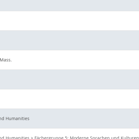
 Mass.
and Humanities
and Humanities
>
Fächergruppe 5: Moderne Sprachen und Kulturen