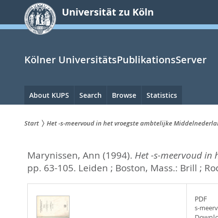
zum
Universität zu Köln
Inhalt
springen
Kölner UniversitätsPublikationsServer
Hauptnavigation
About KUPS
Search
Browse
Statistics
Start
Het -s-meervoud in het vroegste ambtelijke Middelnederl
Sie
Marynissen, Ann
(1994).
Het -s-meervoud in 
sind
pp. 63-105.
Leiden ; Boston, Mass.: Brill ; 
hier:
PDF
s-meerv
Downlo