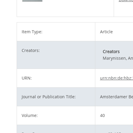
Item Type:
Article
Creators:
Creators
Marynissen, A
URN:
urn:nbn:de:hbz:
Journal or Publication Title:
Amsterdamer Bei
Volume:
40