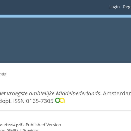
Login
Regi
ands
het vroegste ambtelijke Middelnederlands.
Amsterdame
Rodopi. ISSN 0165-7305
- Published Version
oud1994.pdf
ad (6MB)
|
Preview