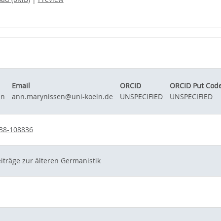
Email
ORCID
ORCID Put Cod
nn
ann.marynissen@uni-koeln.de
UNSPECIFIED
UNSPECIFIED
38-108836
träge zur älteren Germanistik