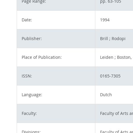
Page Range:
pp. 63-105
Date:
1994
Publisher:
Brill ; Rodopi
Place of Publication:
Leiden ; Boston,
ISSN:
0165-7305
Language:
Dutch
Faculty:
Faculty of Arts 
Divisions:
Faculty of Arts 