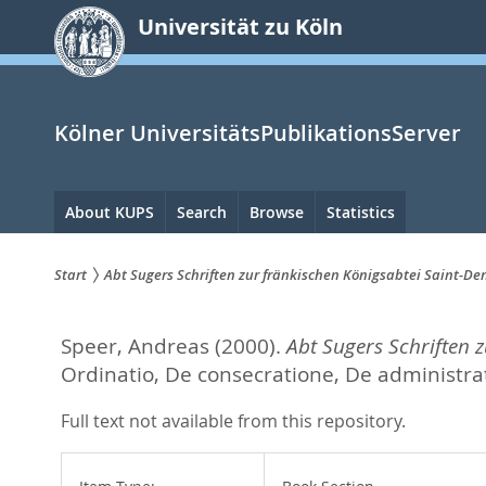
zum
Universität zu Köln
Inhalt
springen
Kölner UniversitätsPublikationsServer
Hauptnavigation
About KUPS
Search
Browse
Statistics
Start
Abt Sugers Schriften zur fränkischen Königsabtei Saint-De
Sie
Speer, Andreas
(2000).
Abt Sugers Schriften 
sind
Ordinatio, De consecratione, De administra
hier:
Full text not available from this repository.