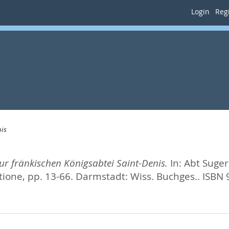
Login
Regi
nis
zur fränkischen Königsabtei Saint-Denis.
In:
Abt Suger
tione,
pp. 13-66. Darmstadt: Wiss. Buchges.. ISBN