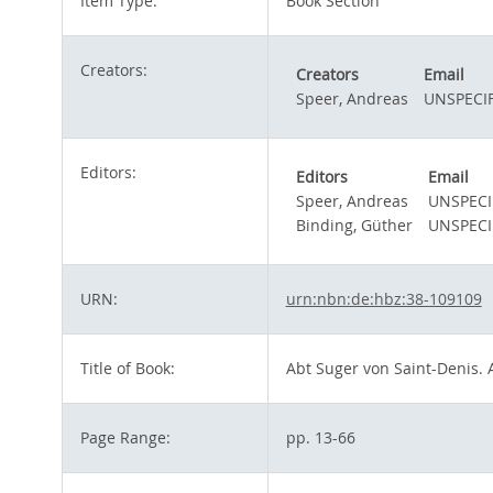
Item Type:
Book Section
Creators:
Creators
Email
Speer, Andreas
UNSPECIF
Editors:
Editors
Email
Speer, Andreas
UNSPECI
Binding, Güther
UNSPECI
URN:
urn:nbn:de:hbz:38-109109
Title of Book:
Abt Suger von Saint-Denis. 
Page Range:
pp. 13-66