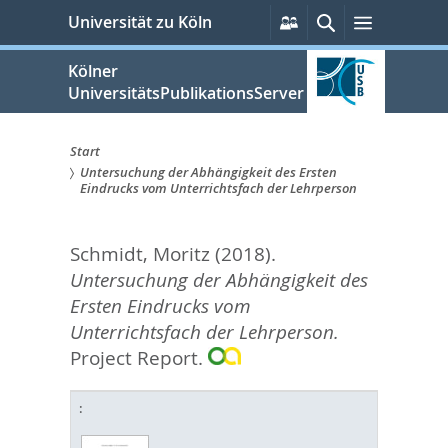
zum
Persönliche
Suche
Menü
Universität zu Köln
Services
Inhalt
springen
Kölner
UniversitätsPublikationsServer
Start
Untersuchung der Abhängigkeit des Ersten
Sie
Eindrucks vom Unterrichtsfach der Lehrperson
sind
Schmidt, Moritz
(2018).
hier:
Untersuchung der Abhängigkeit des
Ersten Eindrucks vom
Unterrichtsfach der Lehrperson.
Project Report.