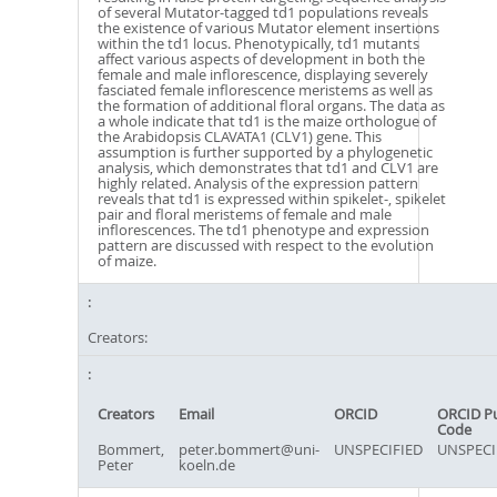
of several Mutator-tagged td1 populations reveals
the existence of various Mutator element insertions
within the td1 locus. Phenotypically, td1 mutants
affect various aspects of development in both the
female and male inflorescence, displaying severely
fasciated female inflorescence meristems as well as
the formation of additional floral organs. The data as
a whole indicate that td1 is the maize orthologue of
the Arabidopsis CLAVATA1 (CLV1) gene. This
assumption is further supported by a phylogenetic
analysis, which demonstrates that td1 and CLV1 are
highly related. Analysis of the expression pattern
reveals that td1 is expressed within spikelet-, spikelet
pair and floral meristems of female and male
inflorescences. The td1 phenotype and expression
pattern are discussed with respect to the evolution
of maize.
Creators:
Creators
Email
ORCID
ORCID P
Code
Bommert,
peter.bommert@uni-
UNSPECIFIED
UNSPECI
Peter
koeln.de