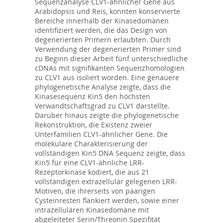
Sequenzanalyse CLV1-ähnlicher Gene aus
Arabidopsis und Reis, konnten konservierte
Bereiche innerhalb der Kinasedomänen
identifiziert werden, die das Design von
degenerierten Primern erlaubten. Durch
Verwendung der degenerierten Primer sind
zu Beginn dieser Arbeit fünf unterschiedliche
cDNAs mit signifikanten Sequenzhomologien
zu CLV1 aus isoliert worden. Eine genauere
phylogenetische Analyse zeigte, dass die
Kinasesequenz Kin5 den höchsten
Verwandtschaftsgrad zu CLV1 darstellte.
Darüber hinaus zeigte die phylogenetische
Rekonstruktion, die Existenz zweier
Unterfamilien CLV1-ähnlicher Gene. Die
molekulare Charakterisierung der
vollständigen Kin5 DNA Sequenz zeigte, dass
Kin5 für eine CLV1-ähnliche LRR-
Rezeptorkinase kodiert, die aus 21
vollständigen extrazellulär gelegenen LRR-
Motiven, die ihrerseits von paarigen
Cysteinresten flankiert werden, sowie einer
intrazellulären Kinasedomäne mit
abgeleiteter Serin/Threonin Spezifität