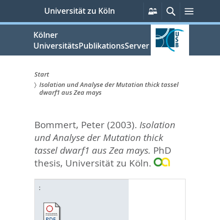
zum
Persönliche
Suche
Menü
Universität zu Köln
Services
Inhalt
springen
Kölner
UniversitätsPublikationsServer
Start
Isolation und Analyse der Mutation thick tassel
Sie
dwarf1 aus Zea mays
sind
Bommert, Peter
(2003).
Isolation
hier:
und Analyse der Mutation thick
tassel dwarf1 aus Zea mays.
PhD
thesis, Universität zu Köln.