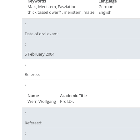
Keywords
Language
Mais, Meristem, Fasziation
German
thick tassel dwarf1, meristem, maize
English
Date of oral exam:
5 February 2004
Referee:
Name
Academic Title
Werr, Wolfgang
Prof.Dr.
Refereed: