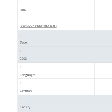
URN:
urn:nbn:de:hbz:38-11608
Date:
2003
Language:
German
Faculty: