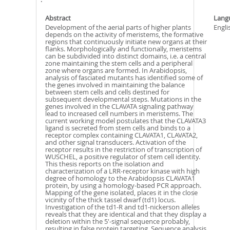
Abstract
Lang
Development of the aerial parts of higher plants
Engli
depends on the activity of meristems, the formative
regions that continuously initiate new organs at their
flanks. Morphologically and functionally, meristems
can be subdivided into distinct domains, i.e. a central
zone maintaining the stem cells and a peripheral
zone where organs are formed. In Arabidopsis,
analysis of fasciated mutants has identified some of
the genes involved in maintaining the balance
between stem cells and cells destined for
subsequent developmental steps. Mutations in the
genes involved in the CLAVATA signaling pathway
lead to increased cell numbers in meristems. The
current working model postulates that the CLAVATA3
ligand is secreted from stem cells and binds to a
receptor complex containing CLAVATA1, CLAVATA2,
and other signal transducers. Activation of the
receptor results in the restriction of transcription of
WUSCHEL, a positive regulator of stem cell identity.
This thesis reports on the isolation and
characterization of a LRR-receptor kinase with high
degree of homology to the Arabidopsis CLAVATA1
protein, by using a homology-based PCR approach.
Mapping of the gene isolated, places it in the close
vicinity of the thick tassel dwarf (td1) locus.
Investigation of the td1-R and td1-nickerson alleles
reveals that they are identical and that they display a
deletion within the 5'-signal sequence probably,
resulting in false protein targeting. Sequence analysis