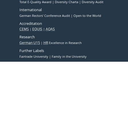
Total E-Quality Award
Diversity Charta
Diversity Audit
International
German Rectors' Conference Audit
Open to the World
Accreditation
CEMS
EQUIS
AQAS
Research
German U15
HR
Excellence in Research
Further Labels
Fairtrade University
Family in the University