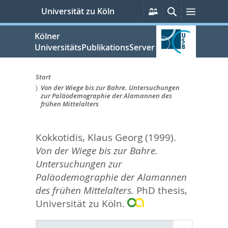
zum
Persönliche
Suche
Menü
Universität zu Köln
Services
Inhalt
springen
Kölner
UniversitätsPublikationsServer
Start
Von der Wiege bis zur Bahre. Untersuchungen
Sie
zur Paläodemographie der Alamannen des
frühen Mittelalters
sind
hier:
Kokkotidis, Klaus Georg
(1999).
Von der Wiege bis zur Bahre.
Untersuchungen zur
Paläodemographie der Alamannen
des frühen Mittelalters.
PhD thesis,
Universität zu Köln.