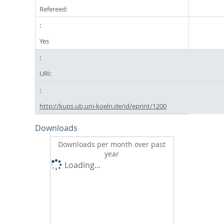
Refereed:
Yes
URI:
http://kups.ub.uni-koeln.de/id/eprint/1200
Downloads
Downloads per month over past
year
Loading...