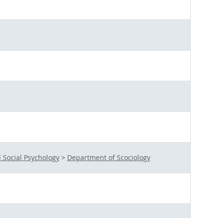
 Social Psychology
>
Department of Scociology