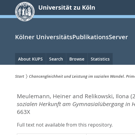
zum
Universität zu Köln
Inhalt
springen
Kölner UniversitätsPublikationsServer
Hauptnavigation
About KUPS
Search
Browse
Statistics
Start
Chancengleichheit und Leistung im sozialen Wandel. Prim
Sie
Meulemann, Heiner
and
Relikowski, Ilona
(
sind
sozialen Herkunft am Gymnasialübergang in H
hier:
663X
Full text not available from this repository.