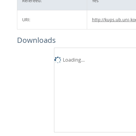
Refereed:
Yes
URI:
http://kups.ub.uni-ko
Downloads
Loading...