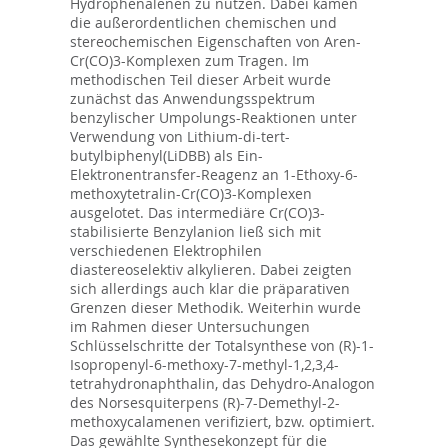
Hydrophenalenen zu nutzen. Dabei kamen
die außerordentlichen chemischen und
stereochemischen Eigenschaften von Aren-
Cr(CO)3-Komplexen zum Tragen. Im
methodischen Teil dieser Arbeit wurde
zunächst das Anwendungsspektrum
benzylischer Umpolungs-Reaktionen unter
Verwendung von Lithium-di-tert-
butylbiphenyl(LiDBB) als Ein-
Elektronentransfer-Reagenz an 1-Ethoxy-6-
methoxytetralin-Cr(CO)3-Komplexen
ausgelotet. Das intermediäre Cr(CO)3-
stabilisierte Benzylanion ließ sich mit
verschiedenen Elektrophilen
diastereoselektiv alkylieren. Dabei zeigten
sich allerdings auch klar die präparativen
Grenzen dieser Methodik. Weiterhin wurde
im Rahmen dieser Untersuchungen
Schlüsselschritte der Totalsynthese von (R)-1-
Isopropenyl-6-methoxy-7-methyl-1,2,3,4-
tetrahydronaphthalin, das Dehydro-Analogon
des Norsesquiterpens (R)-7-Demethyl-2-
methoxycalamenen verifiziert, bzw. optimiert.
Das gewählte Synthesekonzept für die