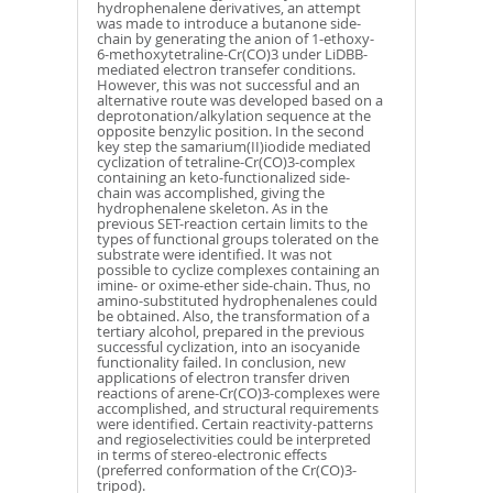
hydrophenalene derivatives, an attempt
was made to introduce a butanone side-
chain by generating the anion of 1-ethoxy-
6-methoxytetraline-Cr(CO)3 under LiDBB-
mediated electron transefer conditions.
However, this was not successful and an
alternative route was developed based on a
deprotonation/alkylation sequence at the
opposite benzylic position. In the second
key step the samarium(II)iodide mediated
cyclization of tetraline-Cr(CO)3-complex
containing an keto-functionalized side-
chain was accomplished, giving the
hydrophenalene skeleton. As in the
previous SET-reaction certain limits to the
types of functional groups tolerated on the
substrate were identified. It was not
possible to cyclize complexes containing an
imine- or oxime-ether side-chain. Thus, no
amino-substituted hydrophenalenes could
be obtained. Also, the transformation of a
tertiary alcohol, prepared in the previous
successful cyclization, into an isocyanide
functionality failed. In conclusion, new
applications of electron transfer driven
reactions of arene-Cr(CO)3-complexes were
accomplished, and structural requirements
were identified. Certain reactivity-patterns
and regioselectivities could be interpreted
in terms of stereo-electronic effects
(preferred conformation of the Cr(CO)3-
tripod).