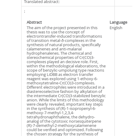
Translated abstract:
Abstract
Language
The aim of the project presented in this
English
thesis was to use the concept of
electrontransfer-induced transformations
of transition metal-ð-complexes in the
synthesis of natural products, specifically
calamenenes and anti-malarial
hydrophenalenes. The chemical and
stereochemical properties of Cr(CO)3-
complexes played an decisive role. First,
within the methodological elaborations, the
scope of benzylic-umpolung type reactions
employing LiDBB as electron transfer
reagent was explored using 1-ethoxy-6-
methoxytetraline-Cr(CO)3-complexes.
Different electrophiles were introduced in a
diastereoselective fashion by alkylation of
the intermediate Cr(CO)3-stabilized benzylic
anion. While the limits of this methodology
were clearly revealed, important key steps
in the synthesis of (R)-1-isopropenyl-6-
methoxy-7-methyl-1,2,3,4-
tetrahydronaphthalene, the dehydro-
analog of the cytotoxic norsesquiterpene
(R)-7-demethyl-2-methoxycalamenene
could be verified and optimized. Following
the chosen strategy for the synthesis of