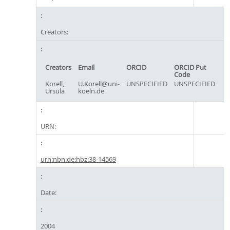
Creators:
Creators
Email
ORCID
ORCID Put
Code
Korell,
U.Korell@uni-
UNSPECIFIED
UNSPECIFIED
Ursula
koeln.de
URN:
urn:nbn:de:hbz:38-14569
Date:
2004