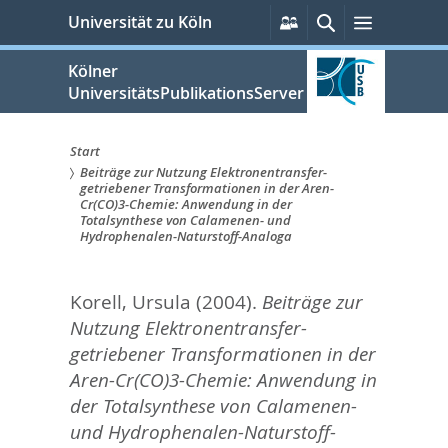
zum
Persönliche
Suche
Menü
Universität zu Köln
Services
Inhalt
springen
Kölner
UniversitätsPublikationsServer
Start
Beiträge zur Nutzung Elektronentransfer-
Sie
getriebener Transformationen in der Aren-
Cr(CO)3-Chemie: Anwendung in der
sind
Totalsynthese von Calamenen- und
Hydrophenalen-Naturstoff-Analoga
hier:
Korell, Ursula
(2004).
Beiträge zur
Nutzung Elektronentransfer-
getriebener Transformationen in der
Aren-Cr(CO)3-Chemie: Anwendung in
der Totalsynthese von Calamenen-
und Hydrophenalen-Naturstoff-