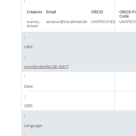
Creators
Email
ORCID
ORCID P
Code
Ivanov,
aivanov@tiscalimail.de
UNSPECIFIED
UNSPECI
Artem
URN:
urn:nbn:de:hbz:38-16317
Date:
2005
Language: