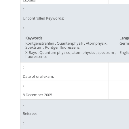
Uncontrolled Keywords:
Keywords
Lang
Röntgenstrahlen , Quantenphysik , Atomphysik ,
Germ
Spektrum , Röntgenfluoreszenz
X-Rays , Quantum physics , atom physics , spectrum ,
Engli
fluorescence
Date of oral exam:
8 December 2005
Referee: