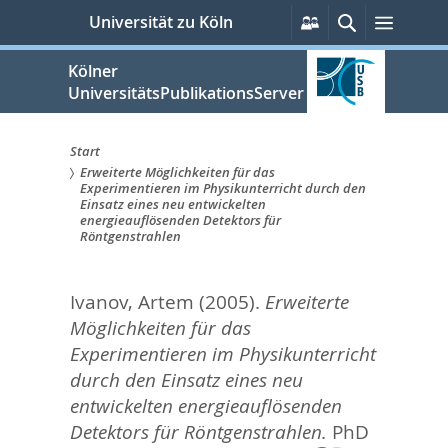
zum
Persönliche
Suche
Menü
Universität zu Köln
Services
Inhalt
springen
Kölner
UniversitätsPublikationsServer
Start
Erweiterte Möglichkeiten für das
Sie
Experimentieren im Physikunterricht durch den
Einsatz eines neu entwickelten
sind
energieauflösenden Detektors für
Röntgenstrahlen
hier:
Ivanov, Artem
(2005).
Erweiterte
Möglichkeiten für das
Experimentieren im Physikunterricht
durch den Einsatz eines neu
entwickelten energieauflösenden
Detektors für Röntgenstrahlen.
PhD