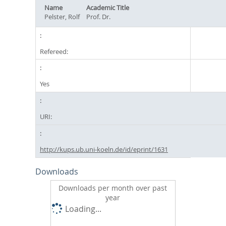
Name
Academic Title
Pelster, Rolf
Prof. Dr.
Refereed:
Yes
URI:
http://kups.ub.uni-koeln.de/id/eprint/1631
Downloads
Downloads per month over past
year
Loading...