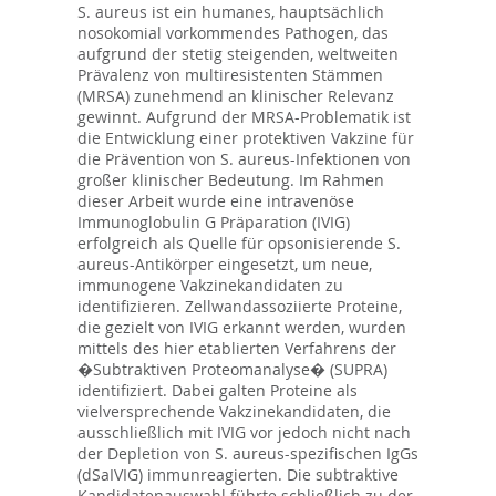
S. aureus ist ein humanes, hauptsächlich
nosokomial vorkommendes Pathogen, das
aufgrund der stetig steigenden, weltweiten
Prävalenz von multiresistenten Stämmen
(MRSA) zunehmend an klinischer Relevanz
gewinnt. Aufgrund der MRSA-Problematik ist
die Entwicklung einer protektiven Vakzine für
die Prävention von S. aureus-Infektionen von
großer klinischer Bedeutung. Im Rahmen
dieser Arbeit wurde eine intravenöse
Immunoglobulin G Präparation (IVIG)
erfolgreich als Quelle für opsonisierende S.
aureus-Antikörper eingesetzt, um neue,
immunogene Vakzinekandidaten zu
identifizieren. Zellwandassoziierte Proteine,
die gezielt von IVIG erkannt werden, wurden
mittels des hier etablierten Verfahrens der
�Subtraktiven Proteomanalyse� (SUPRA)
identifiziert. Dabei galten Proteine als
vielversprechende Vakzinekandidaten, die
ausschließlich mit IVIG vor jedoch nicht nach
der Depletion von S. aureus-spezifischen IgGs
(dSaIVIG) immunreagierten. Die subtraktive
Kandidatenauswahl führte schließlich zu der