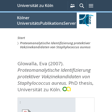
zum
Persönliche
Suche
Menü
Universität zu Köln
Services
Inhalt
springen
Kölner
UniversitätsPublikationsServer
Start
Proteomanalytische Identifizierung protektiver
Sie
Vakzinekandidaten von Staphylococcus aureus
sind
Glowalla, Eva
(2007).
hier:
Proteomanalytische Identifizierung
protektiver Vakzinekandidaten von
Staphylococcus aureus.
PhD thesis,
Universität zu Köln.