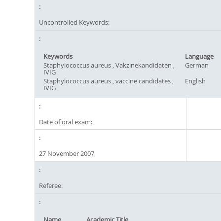
Uncontrolled Keywords:
Keywords
Language
Staphylococcus aureus , Vakzinekandidaten ,
German
IVIG
Staphylococcus aureus , vaccine candidates ,
English
IVIG
Date of oral exam:
27 November 2007
Referee:
Name
Academic Title