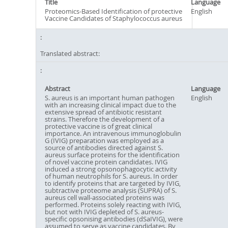
Title
Language
Proteomics-Based Identification of protective
English
Vaccine Candidates of Staphylococcus aureus
Translated abstract:
Abstract
Language
S. aureus is an important human pathogen
English
with an increasing clinical impact due to the
extensive spread of antibiotic resistant
strains. Therefore the development of a
protective vaccine is of great clinical
importance. An intravenous immunoglobulin
G (IVIG) preparation was employed as a
source of antibodies directed against S.
aureus surface proteins for the identification
of novel vaccine protein candidates. IVIG
induced a strong opsonophagocytic activity
of human neutrophils for S. aureus. In order
to identify proteins that are targeted by IVIG,
subtractive proteome analysis (SUPRA) of S.
aureus cell wall-associated proteins was
performed. Proteins solely reacting with IVIG,
but not with IVIG depleted of S. aureus-
specific opsonising antibodies (dSaIVIG), were
assumed to serve as vaccine candidates. By