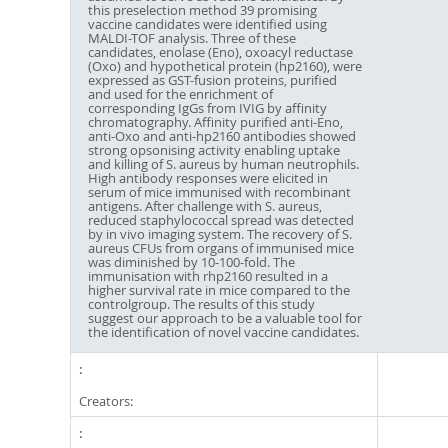
this preselection method 39 promising
vaccine candidates were identified using
MALDI-TOF analysis. Three of these
candidates, enolase (Eno), oxoacyl reductase
(Oxo) and hypothetical protein (hp2160), were
expressed as GST-fusion proteins, purified
and used for the enrichment of
corresponding IgGs from IVIG by affinity
chromatography. Affinity purified anti-Eno,
anti-Oxo and anti-hp2160 antibodies showed
strong opsonising activity enabling uptake
and killing of S. aureus by human neutrophils.
High antibody responses were elicited in
serum of mice immunised with recombinant
antigens. After challenge with S. aureus,
reduced staphylococcal spread was detected
by in vivo imaging system. The recovery of S.
aureus CFUs from organs of immunised mice
was diminished by 10-100-fold. The
immunisation with rhp2160 resulted in a
higher survival rate in mice compared to the
controlgroup. The results of this study
suggest our approach to be a valuable tool for
the identification of novel vaccine candidates.
Creators: