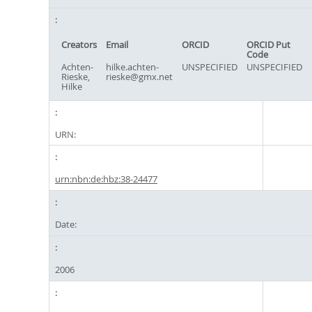
Creators
Email
ORCID
ORCID Put
Code
Achten-
hilke.achten-
UNSPECIFIED
UNSPECIFIED
Rieske,
rieske@gmx.net
Hilke
URN:
urn:nbn:de:hbz:38-24477
Date:
2006