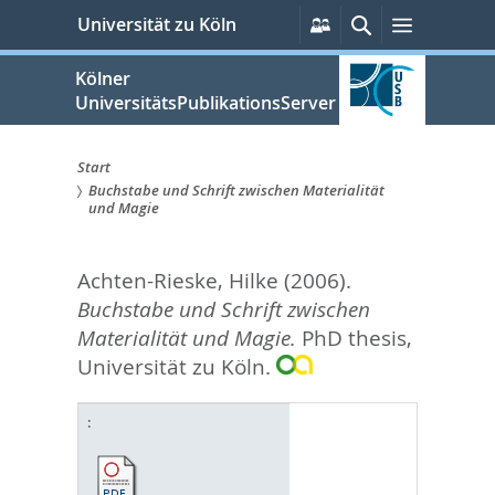
zum
Persönliche
Suche
Menü
Universität zu Köln
Services
Inhalt
springen
Kölner
UniversitätsPublikationsServer
Start
Buchstabe und Schrift zwischen Materialität
Sie
und Magie
sind
Achten-Rieske, Hilke
(2006).
hier:
Buchstabe und Schrift zwischen
Materialität und Magie.
PhD thesis,
Universität zu Köln.