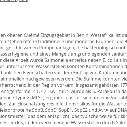
hen oberen Ouémé Einzugsgebiet in Benin, Westafrika, ist 
en stehen offene traditionelle und moderne Brunnen, die 
it geschlossenen Pumpenanlagen, die bakteriologisch unbe
asserhygiene und eines Mangels an grundlegenden sanitäre
r diese Arbeit wurde Salmonella enterica neben E. coli als 
r untersuchten Wasserstellen konnten Kontaminationen dur
aulichen Eigenschaften vor dem Eintrag von Kontaminatione
he Salmonellen nachgewiesen werden. Die Stämme konnten v
rherrschend in der Region vorkam. Insgesamt gehörten 17
 Antigenformel < 1, 42 : l,w : z35 > wurde als S. Parakou
ence Typing (MLST) ergaben, dass es sich um eine Vielzahl
den. Zur Einschätzung des Infektionsrisikos für die Wasse
Effektorproteine SopB. SopD, SopE1, SopE2 und AvrA auf DNA
onsmuster, das dem entspricht, das typischerweise für klin
es Dorfes, in dem verschiedene Wasserstellen durch Salm