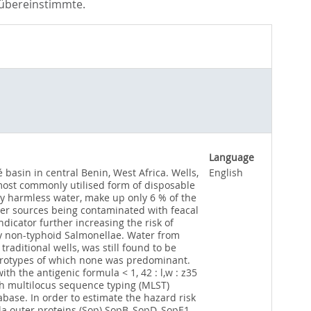
 übereinstimmte.
Language
basin in central Benin, West Africa. Wells,
English
 most commonly utilised form of disposable
ly harmless water, make up only 6 % of the
ter sources being contaminated with feacal
dicator further increasing the risk of
by non-typhoid Salmonellae. Water from
aditional wells, was still found to be
serotypes of which none was predominant.
h the antigenic formula < 1, 42 : l,w : z35
h multilocus sequence typing (MLST)
ase. In order to estimate the hazard risk
la outer proteins (Sop) SopB, SopD, SopE1,