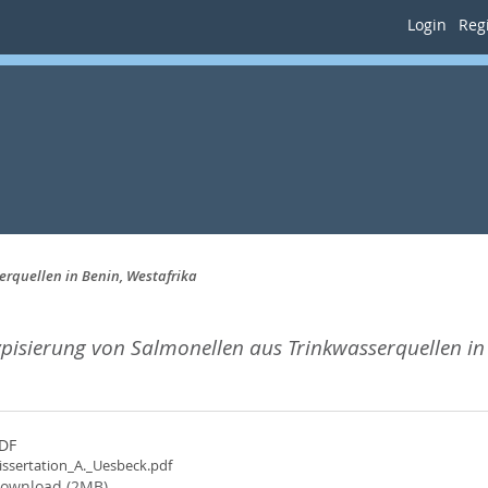
Login
Regi
erquellen in Benin, Westafrika
ypisierung von Salmonellen aus Trinkwasserquellen in 
DF
issertation_A._Uesbeck.pdf
ownload (2MB)