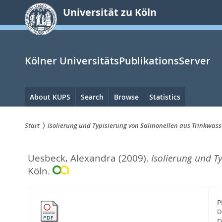
zum
Universität zu Köln
Inhalt
springen
Kölner UniversitätsPublikationsServer
Hauptnavigation
About KUPS
Search
Browse
Statistics
Start
Isolierung und Typisierung von Salmonellen aus Trinkwass
Sie
Uesbeck, Alexandra
(2009).
Isolierung und T
sind
Köln.
hier:
P
D
D