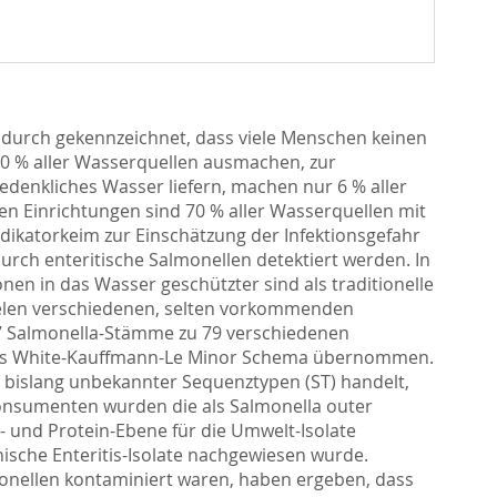
dadurch gekennzeichnet, dass viele Menschen keinen
90 % aller Wasserquellen ausmachen, zur
denkliches Wasser liefern, machen nur 6 % aller
n Einrichtungen sind 70 % aller Wasserquellen mit
Indikatorkeim zur Einschätzung der Infektionsgefahr
ch enteritische Salmonellen detektiert werden. In
n in das Wasser geschützter sind als traditionelle
ielen verschiedenen, selten vorkommenden
7 Salmonella-Stämme zu 79 verschiedenen
 in das White-Kauffmann-Le Minor Schema übernommen.
 bislang unbekannter Sequenztypen (ST) handelt,
rkonsumenten wurden die als Salmonella outer
- und Protein-Ebene für die Umwelt-Isolate
ische Enteritis-Isolate nachgewiesen wurde.
onellen kontaminiert waren, haben ergeben, dass