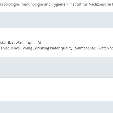
krobiologie, Immunologie und Hygiene
>
Institut für Medizinisch
stafrika , Wasserqualität
us Sequence Typing , drinking water quality , Salmonellae , water-b