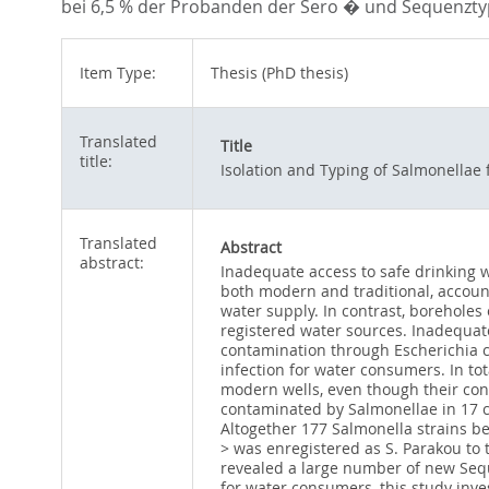
bei 6,5 % der Probanden der Sero � und Sequenzty
Item Type:
Thesis (PhD thesis)
Translated
Title
title:
Isolation and Typing of Salmonellae 
Translated
Abstract
abstract:
Inadequate access to safe drinking w
both modern and traditional, account
water supply. In contrast, boreholes
registered water sources. Inadequate
contamination through Escherichia col
infection for water consumers. In t
modern wells, even though their cons
contaminated by Salmonellae in 17 c
Altogether 177 Salmonella strains be
> was enregistered as S. Parakou to
revealed a large number of new Sequ
for water consumers, this study inve