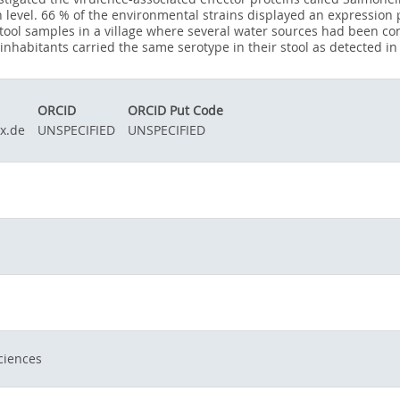
vel. 66 % of the environmental strains displayed an expression prof
ool samples in a village where several water sources had been co
inhabitants carried the same serotype in their stool as detected i
ORCID
ORCID Put Code
x.de
UNSPECIFIED
UNSPECIFIED
ciences