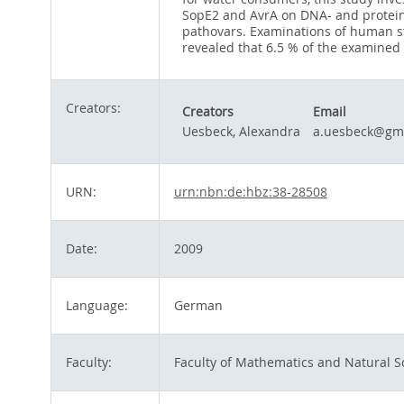
SopE2 and AvrA on DNA- and protein le
pathovars. Examinations of human st
revealed that 6.5 % of the examined 
Creators:
Creators
Email
Uesbeck, Alexandra
a.uesbeck@gm
URN:
urn:nbn:de:hbz:38-28508
Date:
2009
Language:
German
Faculty:
Faculty of Mathematics and Natural S