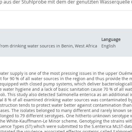
p aus der Stuhlprobe mit dem der genutzten Wasserquelle
Language
from drinking water sources in Benin, West Africa
English
ater supply is one of the most pressing issues in the upper Ouémé 
 for 90 % of all water sources in the region and thus provide the
 equipped with closed pump systems, which deliver bacteriological
 water hygiene and a lack of basic sanitation cause 70 % of all wa
i. This study also detected Salmonella enterica as an additional in
otal 8 % of all examined drinking water sources was contaminated 
truction tends to protect water better against contamination than tr
ases. The isolates belonged to many different and rarely known 
longed to 79 different serotypes. One hitherto unknown serotype wit
 the White-Kauffmann-Le Minor scheme. Genotyping the strains wit
ence Types (ST) which were submitted to the S.enterica MLST-datab
stigated the virulence-associated effector proteins called Salmonel