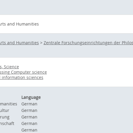
 Arts and Humanities
 Arts and Humanities
>
Zentrale Forschungseinrichtungen der Philo
s, Science
ssing Computer science
d information sciences
Language
umanities
German
ultur
German
erung
German
nschaft
German
German