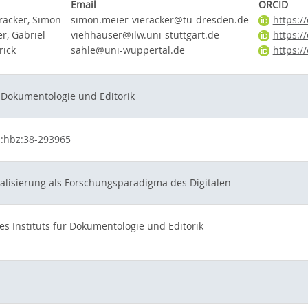
Email
ORCID
racker, Simon
simon.meier-vieracker@tu-dresden.de
https:/
r, Gabriel
viehhauser@ilw.uni-stuttgart.de
https:/
rick
sahle@uni-wuppertal.de
https:/
r Dokumentologie und Editorik
:hbz:38-293965
alisierung als Forschungsparadigma des Digitalen
es Instituts für Dokumentologie und Editorik