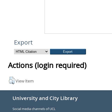
Export
Actions (login required)
View Item
University and City Library
Social media channels of UCL