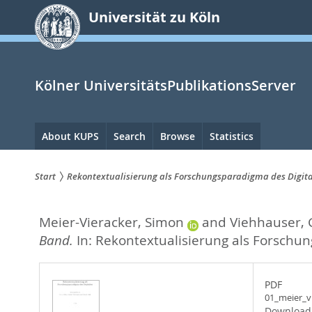
zum
Universität zu Köln
Inhalt
springen
Kölner UniversitätsPublikationsServer
Hauptnavigation
About KUPS
Search
Browse
Statistics
Start
Rekontextualisierung als Forschungsparadigma des Digita
Sie
Meier-Vieracker, Simon
and
Viehhauser, 
sind
Band.
In:
Rekontextualisierung als Forschu
hier:
PDF
01_meier_v
Download