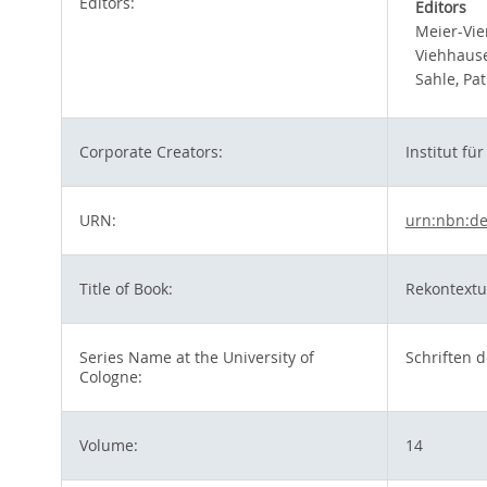
Editors:
Editors
Meier-Vie
Viehhause
Sahle, Pat
Corporate Creators:
Institut fü
URN:
urn:nbn:de
Title of Book:
Rekontextu
Series Name at the University of
Schriften d
Cologne:
Volume:
14