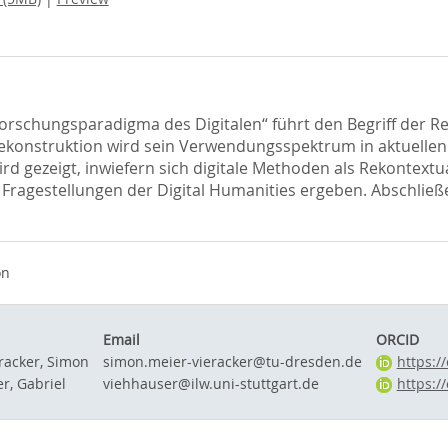
orschungsparadigma des Digitalen“ führt den Begriff der Rek
 Rekonstruktion wird sein Verwendungsspektrum in aktuelle
ird gezeigt, inwiefern sich digitale Methoden als Rekontext
 Fragestellungen der Digital Humanities ergeben. Abschlie
on
Email
ORCID
racker, Simon
simon.meier-vieracker@tu-dresden.de
https:/
r, Gabriel
viehhauser@ilw.uni-stuttgart.de
https:/