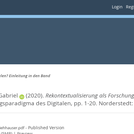
Login
Regi
len? Einleitung in den Band
Gabriel
(2020).
Rekontextualisierung als Forschung
ngsparadigma des Digitalen,
pp. 1-20. Norderstedt
- Published Version
iehhauser.pdf
 (5MB)
|
Preview