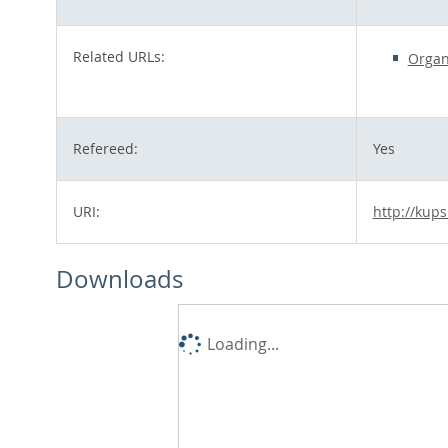
Related URLs:
Organ
Refereed:
Yes
URI:
http://kups
Downloads
Loading...