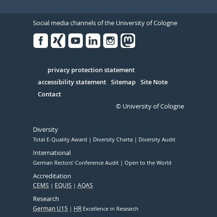
Social media channels of the University of Cologne
Facebook
Xing
Youtube
Linked
Instagram
in
Serivce
privacy protection statement
accessibility statement
Sitemap
Site Note
Contact
© University of Cologne
Diversity
Total E-Quality Award
Diversity Charta
Diversity Audit
International
German Rectors' Conference Audit
Open to the World
Accreditation
CEMS
EQUIS
AQAS
Research
German U15
HR
Excellence in Research