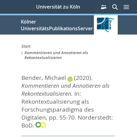
zum
Persönliche
Suche
Me
Universität zu Köln
Services
Inhalt
springen
Kölner
UniversitätsPublikationsServer
Start
Kommentieren und Annotieren als
Sie
Rekontextualisieren
sind
Bender, Michael
(2020).
hier:
Kommentieren und Annotieren als
Rekontextualisieren.
In:
Rekontextualisierung als
Forschungsparadigma des
Digitalen,
pp. 55-70. Norderstedt:
BoD.