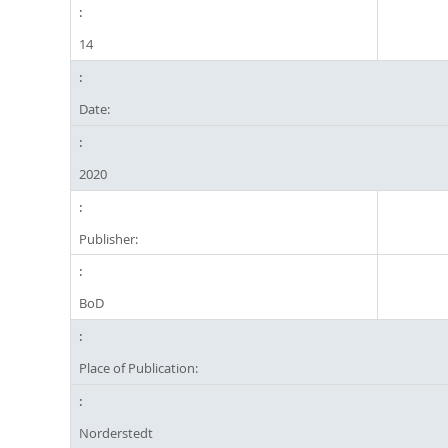
14
Date:
2020
Publisher:
BoD
Place of Publication:
Norderstedt