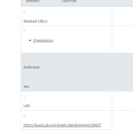
Medien
German
Related URLs:
Organisation
Refereed:
Yes
URI:
http://kups.ub.uni-koeln.de/id/eprint/29427