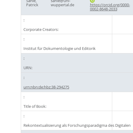
Sahle,
sahle@uni-
Patrick
wuppertal.de
https://orcid.org/0000-
0002-8648-2033
Corporate Creators:
Institut für Dokumentologie und Editorik
URN:
urn:nbn:de:hbz:38-294275
Title of Book:
Rekontextualisierung als Forschungsparadigma des Digitalen