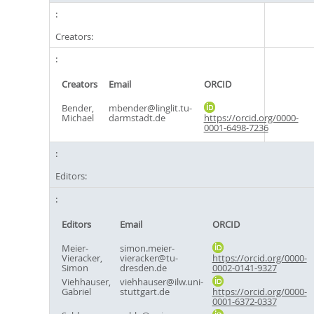
Creators:
Creators
Email
ORCID
Bender,
mbender@linglit.tu-
Michael
darmstadt.de
https://orcid.org/0000-
0001-6498-7236
Editors:
Editors
Email
ORCID
Meier-
simon.meier-
Vieracker,
vieracker@tu-
https://orcid.org/0000-
Simon
dresden.de
0002-0141-9327
Viehhauser,
viehhauser@ilw.uni-
Gabriel
stuttgart.de
https://orcid.org/0000-
0001-6372-0337